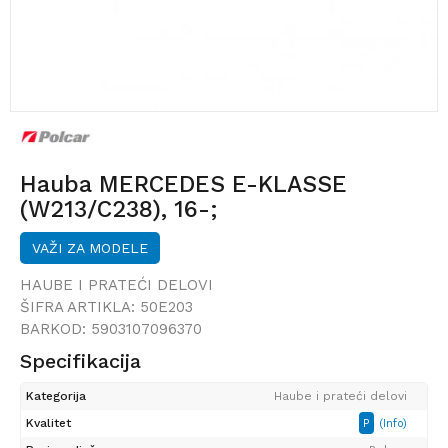
Hauba MERCEDES E-KLASSE
(W213/C238), 16-;
VAŽI ZA MODELE
HAUBE I PRATEĆI DELOVI
ŠIFRA ARTIKLA:
50E203
BARKOD:
5903107096370
Specifikacija
Kategorija
Haube i prateći delovi
Kvalitet
P
(Info)