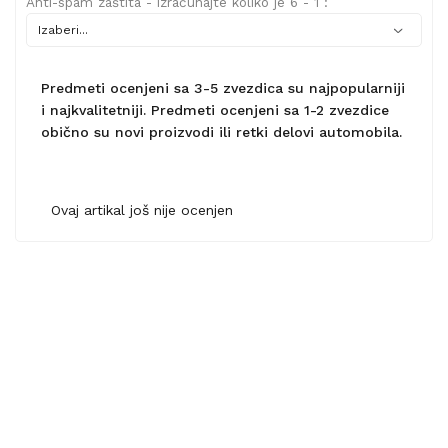
Anti-spam zaštita - izračunajte koliko je 6 - 1 :
Predmeti ocenjeni sa 3-5 zvezdica su najpopularniji
i najkvalitetniji. Predmeti ocenjeni sa 1-2 zvezdice
obično su novi proizvodi ili retki delovi automobila.
Ovaj artikal još nije ocenjen