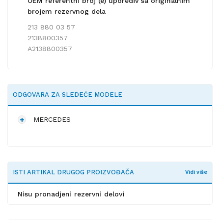
OEM referentni broj (e) uporediv sa originalnim
brojem rezervnog dela
213 880 03 57
2138800357
A2138800357
ODGOVARA ZA SLEDEĆE MODELE
MERCEDES
ISTI ARTIKAL DRUGOG PROIZVOĐAČA
Vidi više
Nisu pronadjeni rezervni delovi