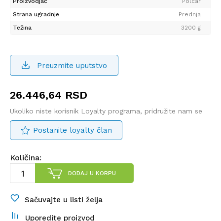
Proizvodjač
Polcar
Strana ugradnje
Prednja
Težina
3200 g
Preuzmite uputstvo
26.446,64
RSD
Ukoliko niste korisnik Loyalty programa, pridružite nam se
Postanite loyalty član
Količina:
DODAJ U KORPU
Sačuvajte u listi želja
Uporedite proizvod