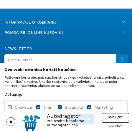
INFORMACIJE O KOMPANIJI
POMOĆ PRI ONLINE KUPOVINI
NEWSLETTER
Ova web-stranica koristi kolačiće
Poštovani korisniče, naš sajt koristi cookies (kolačiće) u cilju poboljšanja
PRATITE NAS
korisničkog iskustva. Ukoliko nastavite da pregledate i koristite našu
Internet prodavnicu slažete se sa upotrebom kolačića.
Detaljnije
Obavezni
Trajni
Statistika
Marketing
Autodragstor
Google play
Slažem se
Saznaj više
Preuzmite besplatno
Autodragstor app
App Store
Profil
Gume
Ulje i tečnosti
Autodelovi