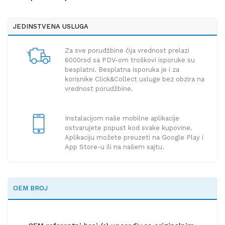
JEDINSTVENA USLUGA
Za sve poruđžbine čija vrednost prelazi
6000rsd sa PDV-om troškovi isporuke su
besplatni. Besplatna isporuka je i za
korisnike Click&Collect usluge bez obzira na
vrednost porudžbine.
Instalacijom naše mobilne aplikacije
ostvarujete popust kod svake kupovine.
Aplikaciju možete preuzeti na Google Play i
App Store-u ili na našem sajtu.
OEM BROJ