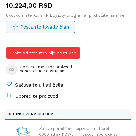
10.224,00
RSD
Ukoliko niste korisnik Loyalty programa, pridružite nam se
Postanite loyalty član
Proizvod trenutno nije dostupan
Obavesti me kada proizvod
ponovo bude dostupan
Sačuvajte u listi želja
Uporedite proizvod
JEDINSTVENA USLUGA
Za sve poruđžbine čija vrednost prelazi
6000rsd sa PDV-om troškovi isporuke su