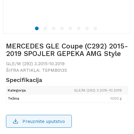
1
2
3
4
5
6
7
8
MERCEDES GLE Coupe (C292) 2015-
2019 SPOJLER GEPEKA AMG Style
GLE/M (292) 3.2015-10.2019
ŠIFRA ARTIKLA:
TSPMB0135
Specifikacija
Kategorija
GLE/M (292) 3.2015-10.2019
Težina
1000 g
Preuzmite uputstvo