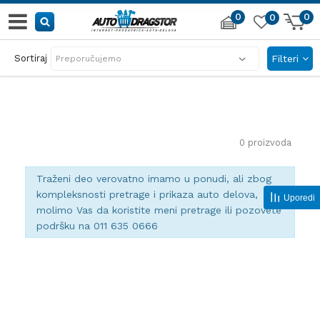
0
0
0
AUTO DELOVI IZ PRVE RUKE
Sortiraj
Filteri
sve za automobil i garažu
0
proizvoda
Traženi deo verovatno imamo u ponudi, ali zbog
kompleksnosti pretrage i prikaza auto delova,
Uporedi
molimo Vas da koristite meni pretrage ili pozovete
podršku na 011 635 0666