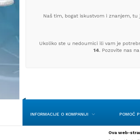
Naš tim, bogat iskustvom i znanjem, tu 
Ukoliko ste u nedoumici ili vam je potre
14
. Pozovite nas n
INFORMACIJE O KOMPANIJI
POMOĆ PR
Ova web-stran