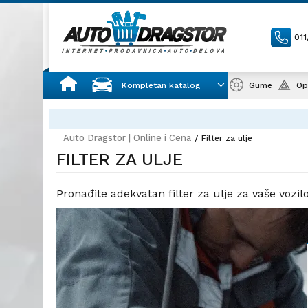
01
Kompletan katalog
Gume
Op
AUTO DELOVI IZ PRVE RUKE
sve za automobil i gara
Auto Dragstor | Online i Cena
Filter za ulje
FILTER ZA ULJE
Pronađite adekvatan filter za ulje za vaše vozi