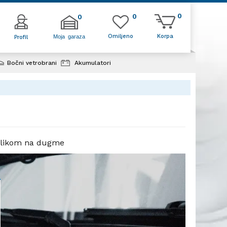
0
0
0
Omiljeno
Korpa
Moja garaza
Profil
Bočni vetrobrani
Akumulatori
e klikom na dugme