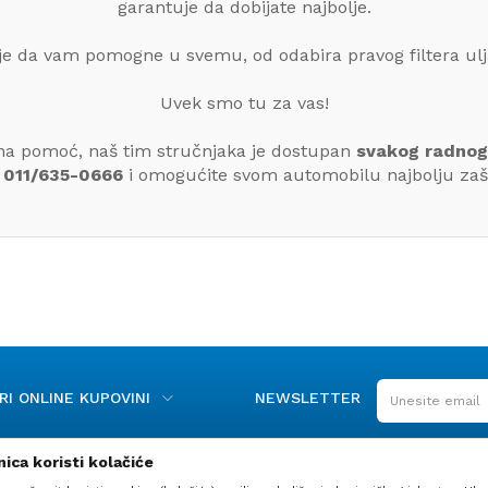
garantuje da dobijate najbolje.
je da vam pomogne u svemu, od odabira pravog filtera ulja
Uvek smo tu za vas!
bna pomoć, naš tim stručnjaka je dostupan
svakog radnog
a
011/635-0666
i omogućite svom automobilu najbolju zašt
I ONLINE KUPOVINI
NEWSLETTER
ica koristi kolačiće