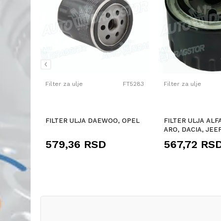
FT5582
Filter za ulje
FT5283
Filter za ulje
MEO,
FILTER ULJA DAEWOO, OPEL
FILTER ULJA ALF
ANCIA,
ARO, DACIA, JEEP
MITSUBISHI, NISS
579,36
RSD
567,72
RS
RENAU...