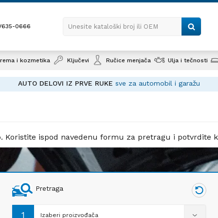
1/635-0666
Unesite kataloški broj ili OEM
rema i kozmetika
Ključevi
Ručice menjača
Ulja i tečnosti
žu
lo. Koristite ispod navedenu formu za pretragu i potvrdit
Pretraga
1
Izaberi proizvođača