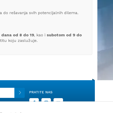
 do rešavanja svih potencijalnih dilema.
 dana od 8 do 19
, kao i
subotom od 9 do
itu koju zaslužuje.
PRATITE NAS