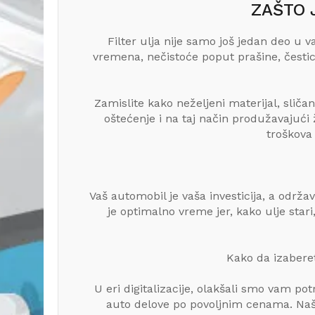
ZAŠTO 
Filter ulja nije samo još jedan deo 
vremena, nečistoće poput prašine, česti
Zamislite kako neželjeni materijal, sličan
oštećenje i na taj način produžavajući
troškova
Vaš automobil je vaša investicija, a održa
je optimalno vreme jer, kako ulje star
Kako da izaberet
U eri digitalizacije, olakšali smo vam p
auto delove po povoljnim cenama. Naš 