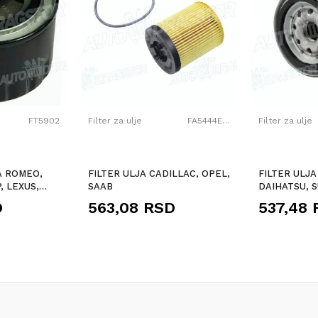
FT5902
Filter za ulje
FA5444ECO
Filter za ulje
A ROMEO,
FILTER ULJA CADILLAC, OPEL,
FILTER ULJ
, LEXUS,
SAAB
DAIHATSU, 
AN, OPEL,
D
563,08
RSD
537,48