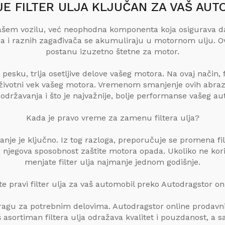
JE FILTER ULJA KLJUČAN ZA VAŠ AUT
u vašem vozilu, već neophodna komponenta koja osigurava 
ca i raznih zagađivača se akumuliraju u motornom ulju. Ov
postanu izuzetno štetne za motor.
 pesku, trlja osetljive delove vašeg motora. Na ovaj način, f
 životni vek vašeg motora. Vremenom smanjenje ovih abraz
 održavanja i što je najvažnije, bolje performanse vašeg au
Kada je pravo vreme za zamenu filtera ulja?
vanje je ključno. Iz tog razloga, preporučuje se promena fi
i, njegova sposobnost zaštite motora opada. Ukoliko ne kori
menjate filter ulja najmanje jednom godišnje.
e pravi filter ulja za vaš automobil preko Autodragstor o
otragu za potrebnim delovima. Autodragstor online prodavnic
asortiman filtera ulja odražava kvalitet i pouzdanost, a