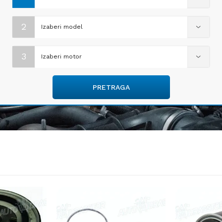
2
Izaberi model
3
Izaberi motor
PRETRAGA