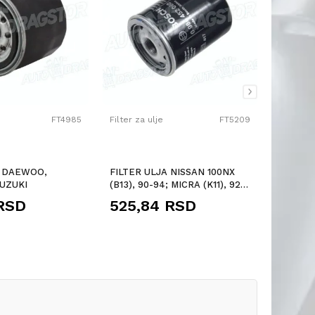
FT4985
Filter za ulje
FT5209
Filter za
A DAEWOO,
FILTER ULJA NISSAN 100NX
FILTER
SUZUKI
(B13), 90-94; MICRA (K11), 92-
FIAT, 
03; MICRA (K12), 03-10; N...
LANCIA
RSD
525,84
RSD
497,