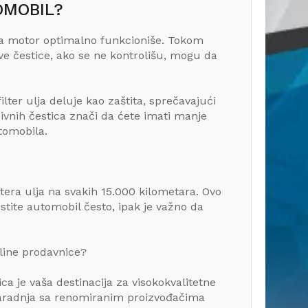
OMOBIL?
da motor optimalno funkcioniše. Tokom
e čestice, ako se ne kontrolišu, mogu da
ilter ulja deluje kao zaštita, sprečavajući
ivnih čestica znači da ćete imati manje
tomobila.
ltera ulja na svakih 15.000 kilometara. Ovo
stite automobil često, ipak je važno da
nline prodavnice?
a je vaša destinacija za visokokvalitetne
 saradnja sa renomiranim proizvođačima