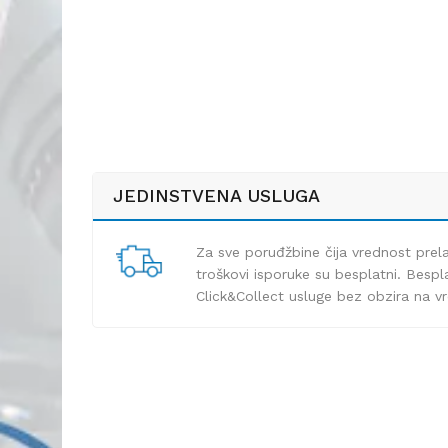
JEDINSTVENA USLUGA
Za sve poruđžbine čija vrednost pre
troškovi isporuke su besplatni. Bespla
Click&Collect usluge bez obzira na v