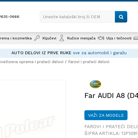
1/635-0666
Unesite kataloški broj ili OEM
rema i kozmetika
Ključevi
Ručice menjača
Ulja i tečnosti
AUTO DELOVI IZ PRVE RUKE
sve za automobil i garažu
Svetlosna oprema i prateći delovi
Farovi i prateći delovi
Far AUDI A8 (D4
Far AUDI A8 (D4
VAŽI ZA MODELE
FAROVI I PRATEĆI DEL
ŠIFRA ARTIKLA:
13F109