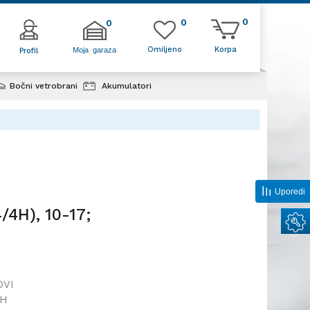
0
0
0
Omiljeno
Korpa
Moja garaza
Profil
Bočni vetrobrani
Akumulatori
/4H), 10-17;
Uporedi
/4H), 10-17;
OVI
1H