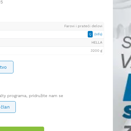
55
Farovi i prateći delovi
Q
(Info)
HELLA
3200 g
tvo
yalty programa, pridružite nam se
 član