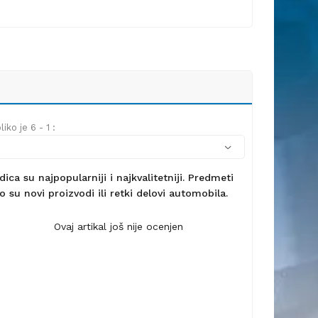
iko je 6 - 1 :
ca su najpopularniji i najkvalitetniji. Predmeti
 su novi proizvodi ili retki delovi automobila.
Ovaj artikal još nije ocenjen