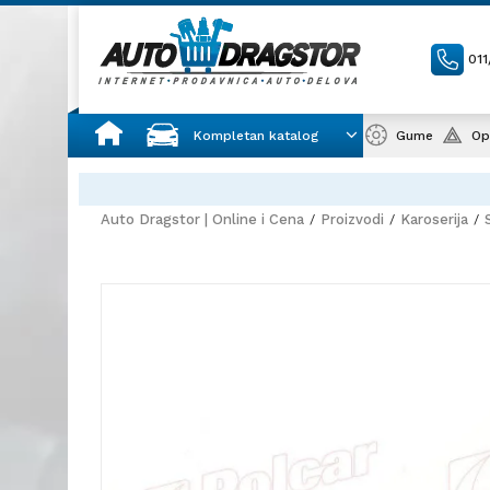
01
Kompletan katalog
Gume
Op
Auto Dragstor | Online i Cena
Proizvodi
Karoserija