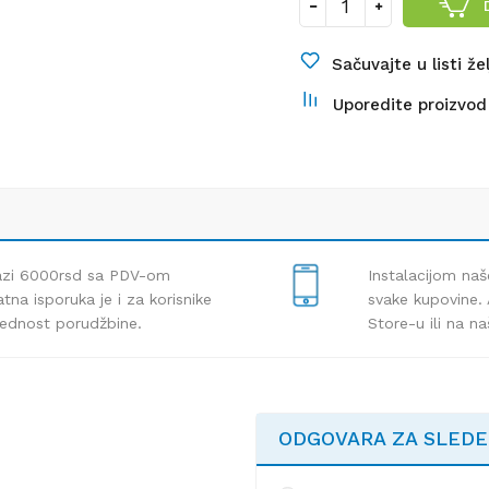
Sačuvajte u listi že
Uporedite proizvod
lazi 6000rsd sa PDV-om
Instalacijom naš
tna isporuka je i za korisnike
svake kupovine. 
rednost porudžbine.
Store-u ili na n
ODGOVARA ZA SLED