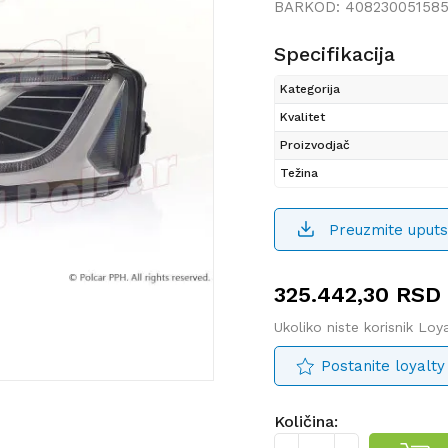
BARKOD:
40823005158
Specifikacija
Kategorija
Kvalitet
Proizvodjač
Težina
Preuzmite uputs
325.442,30
RSD
Ukoliko niste korisnik Lo
Postanite loyalty
Količina: