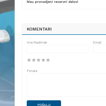
Nisu pronadjeni rezervni delovi
KOMENTARI
Ime/Nadimak
Email
Poruka
POŠALJI