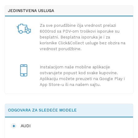
JEDINSTVENA USLUGA
Za sve poruđžbine čija vrednost prelazi
6000rsd sa PDV-om troškovi isporuke su
besplatni. Besplatna isporuka je i za
korisnike Click&Collect usluge bez obzira na
vrednost porudžbine.
Instalacijom naše mobilne aplikacije
ostvarujete popust kod svake kupovine.
Aplikaciju možete preuzeti na Google Play i
App Store-u ili na našem sajtu.
ODGOVARA ZA SLEDEĆE MODELE
AUDI