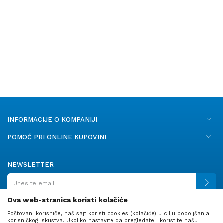
INFORMACIJE O KOMPANIJI
POMOĆ PRI ONLINE KUPOVINI
NEWSLETTER
Ova web-stranica koristi kolačiće
Poštovani korisniče, naš sajt koristi cookies (kolačiće) u cilju poboljšanja
PRATITE NAS
korisničkog iskustva. Ukoliko nastavite da pregledate i koristite našu