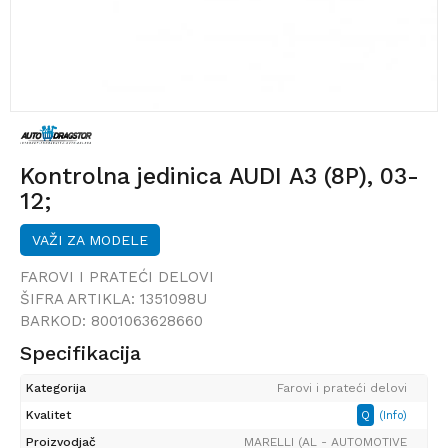
Kontrolna jedinica AUDI A3 (8P), 03-
12;
VAŽI ZA MODELE
FAROVI I PRATEĆI DELOVI
ŠIFRA ARTIKLA:
1351098U
BARKOD:
8001063628660
Specifikacija
Kategorija
Farovi i prateći delovi
Kvalitet
Q
(Info)
Proizvodjač
MARELLI (AL - AUTOMOTIVE