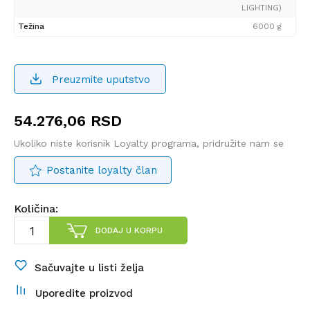
LIGHTING)
Težina
6000 g
Preuzmite uputstvo
54.276,06
RSD
Ukoliko niste korisnik Loyalty programa, pridružite nam se
Postanite loyalty član
Količina:
DODAJ U KORPU
Sačuvajte u listi želja
Uporedite proizvod