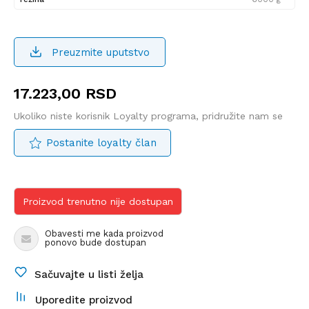
Preuzmite uputstvo
17.223,00
RSD
Ukoliko niste korisnik Loyalty programa, pridružite nam se
Postanite loyalty član
Proizvod trenutno nije dostupan
Obavesti me kada proizvod
ponovo bude dostupan
Sačuvajte u listi želja
Uporedite proizvod