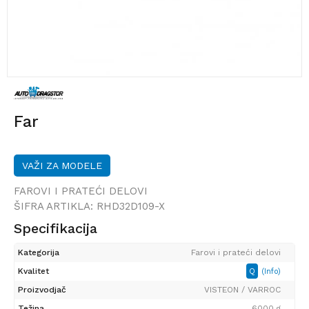
Far
VAŽI ZA MODELE
FAROVI I PRATEĆI DELOVI
ŠIFRA ARTIKLA:
RHD32D109-X
Specifikacija
Kategorija
Farovi i prateći delovi
Kvalitet
Q
(Info)
Proizvodjač
VISTEON / VARROC
Težina
6000 g