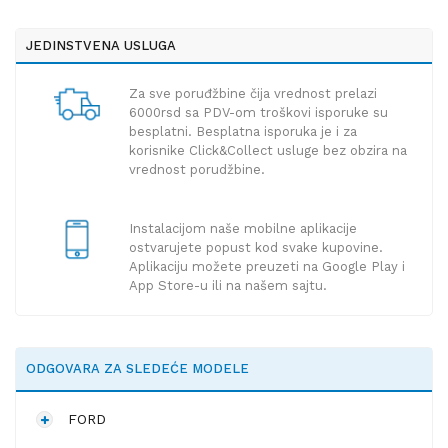
JEDINSTVENA USLUGA
Za sve poruđžbine čija vrednost prelazi
6000rsd sa PDV-om troškovi isporuke su
besplatni. Besplatna isporuka je i za
korisnike Click&Collect usluge bez obzira na
vrednost porudžbine.
Instalacijom naše mobilne aplikacije
ostvarujete popust kod svake kupovine.
Aplikaciju možete preuzeti na Google Play i
App Store-u ili na našem sajtu.
ODGOVARA ZA SLEDEĆE MODELE
FORD