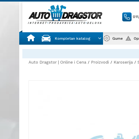
01
Kompletan katalog
Gume
Op
Auto Dragstor | Online i Cena
Proizvodi
Karoserija