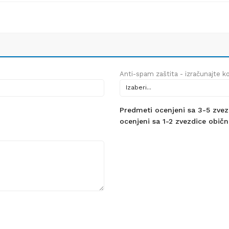
Anti-spam zaštita - izračunajte kol
Predmeti ocenjeni sa 3-5 zvezdi
ocenjeni sa 1-2 zvezdice obično