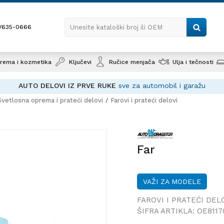
1/635-0666
Unesite kataloški broj ili OEM
rema i kozmetika
Ključevi
Ručice menjača
Ulja i tečnosti
AUTO DELOVI IZ PRVE RUKE
sve za automobil i garažu
Svetlosna oprema i prateći delovi
Farovi i prateći delovi
Far
Far
VAŽI ZA MODELE
FAROVI I PRATEĆI DEL
ŠIFRA ARTIKLA:
OE8117