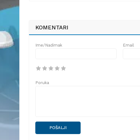
KOMENTARI
Ime/Nadimak
Email
Poruka
POŠALJI