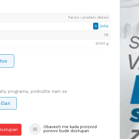
Farovi i prateći delovi
O
(Info)
OE
6000 g
tvo
yalty programa, pridružite nam se
 član
Obavesti me kada proizvod
 dostupan
ponovo bude dostupan