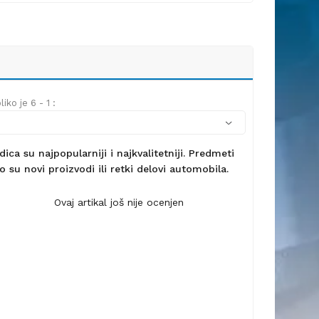
iko je 6 - 1 :
ca su najpopularniji i najkvalitetniji. Predmeti
 su novi proizvodi ili retki delovi automobila.
Ovaj artikal još nije ocenjen