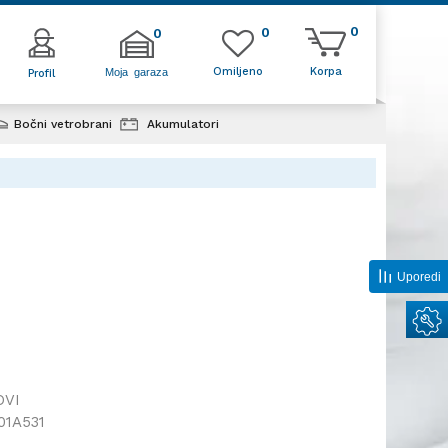
0
0
0
Omiljeno
Korpa
Moja garaza
Profil
Bočni vetrobrani
Akumulatori
Uporedi
OVI
01A531