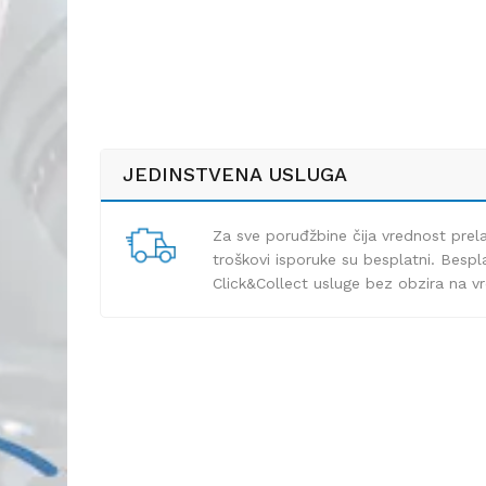
JEDINSTVENA USLUGA
Za sve poruđžbine čija vrednost pre
troškovi isporuke su besplatni. Bespla
Click&Collect usluge bez obzira na v