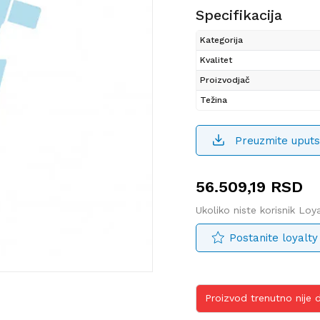
Specifikacija
Kategorija
Kvalitet
Proizvodjač
Težina
Preuzmite uputs
56.509,19
RSD
Ukoliko niste korisnik Lo
Postanite loyalty
Proizvod trenutno nije