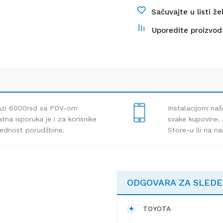
Sačuvajte u listi že
Uporedite proizvod
lazi 6000rsd sa PDV-om
Instalacijom naš
tna isporuka je i za korisnike
svake kupovine. 
rednost porudžbine.
Store-u ili na n
ODGOVARA ZA SLED
TOYOTA