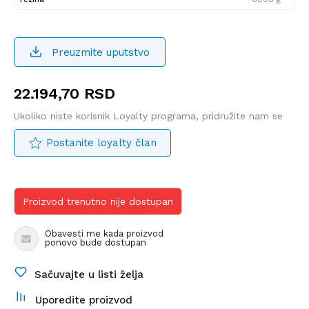
Preuzmite uputstvo
22.194,70
RSD
Ukoliko niste korisnik Loyalty programa, pridružite nam se
Postanite loyalty član
Proizvod trenutno nije dostupan
Obavesti me kada proizvod
ponovo bude dostupan
Sačuvajte u listi želja
Uporedite proizvod