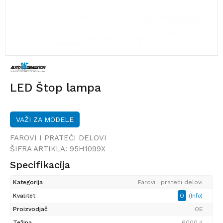
LED Štop lampa
VAŽI ZA MODELE
FAROVI I PRATEĆI DELOVI
ŠIFRA ARTIKLA:
95H1099X
Specifikacija
Kategorija
Farovi i prateći delovi
Kvalitet
O
(Info)
Proizvodjač
OE
Težina
6000 g