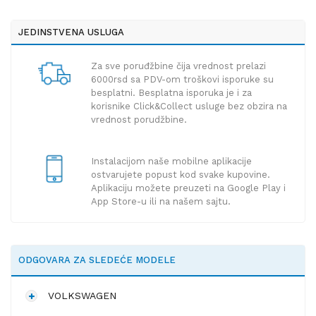
JEDINSTVENA USLUGA
Za sve poruđžbine čija vrednost prelazi
6000rsd sa PDV-om troškovi isporuke su
besplatni. Besplatna isporuka je i za
korisnike Click&Collect usluge bez obzira na
vrednost porudžbine.
Instalacijom naše mobilne aplikacije
ostvarujete popust kod svake kupovine.
Aplikaciju možete preuzeti na Google Play i
App Store-u ili na našem sajtu.
ODGOVARA ZA SLEDEĆE MODELE
VOLKSWAGEN