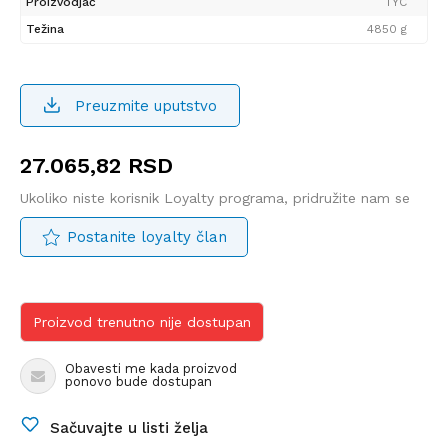
Proizvodjač
TYC
Težina
4850 g
Preuzmite uputstvo
27.065,82
RSD
Ukoliko niste korisnik Loyalty programa, pridružite nam se
Postanite loyalty član
Proizvod trenutno nije dostupan
Obavesti me kada proizvod
ponovo bude dostupan
Sačuvajte u listi želja