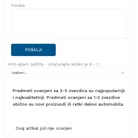
Poruka
POŠALJI
Anti-spam zaštita - izračunajte koliko je 6 - 1 :
Predmeti ocenjeni sa 3-5 zvezdica su najpopularniji
i najkvalitetniji. Predmeti ocenjeni sa 1-2 zvezdice
obično su novi proizvodi ili retki delovi automobila.
Ovaj artikal još nije ocenjen