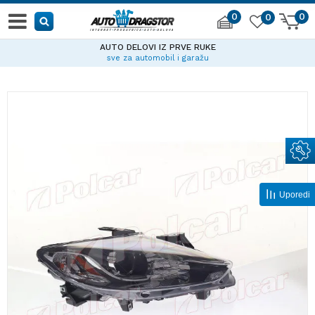
0
0
0
AUTO DELOVI IZ PRVE RUKE
sve za automobil i garažu
Uporedi