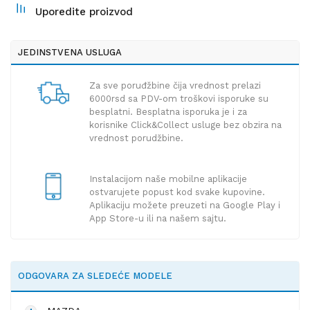
Uporedite proizvod
JEDINSTVENA USLUGA
Za sve poruđžbine čija vrednost prelazi
6000rsd sa PDV-om troškovi isporuke su
besplatni. Besplatna isporuka je i za
korisnike Click&Collect usluge bez obzira na
vrednost porudžbine.
Instalacijom naše mobilne aplikacije
ostvarujete popust kod svake kupovine.
Aplikaciju možete preuzeti na Google Play i
App Store-u ili na našem sajtu.
ODGOVARA ZA SLEDEĆE MODELE