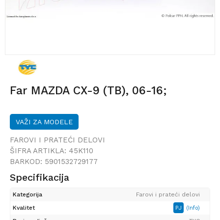
Far MAZDA CX-9 (TB), 06-16;
VAŽI ZA MODELE
FAROVI I PRATEĆI DELOVI
ŠIFRA ARTIKLA:
45K110
BARKOD:
5901532729177
Specifikacija
Kategorija
Farovi i prateći delovi
Kvalitet
PJ
(Info)