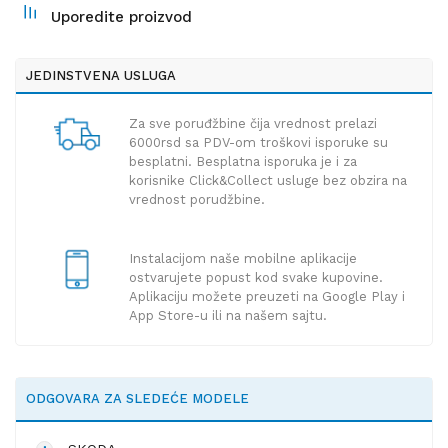
Uporedite proizvod
JEDINSTVENA USLUGA
Za sve poruđžbine čija vrednost prelazi
6000rsd sa PDV-om troškovi isporuke su
besplatni. Besplatna isporuka je i za
korisnike Click&Collect usluge bez obzira na
vrednost porudžbine.
Instalacijom naše mobilne aplikacije
ostvarujete popust kod svake kupovine.
Aplikaciju možete preuzeti na Google Play i
App Store-u ili na našem sajtu.
ODGOVARA ZA SLEDEĆE MODELE