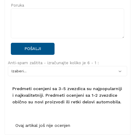
Poruka
POŠALJI
Anti-spam zaštita - izračunajte koliko je 6 - 1 :
Predmeti ocenjeni sa 3-5 zvezdica su najpopularniji
i najkvalitetniji. Predmeti ocenjeni sa 1-2 zvezdice
obično su novi proizvodi ili retki delovi automobila.
Ovaj artikal još nije ocenjen