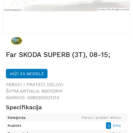
Far SKODA SUPERB (3T), 08-15;
VAŽI ZA MODELE
FAROVI I PRATEĆI DELOVI
ŠIFRA ARTIKLA:
69D1091H
BARKOD:
4082300521214
Specifikacija
Kategorija
Farovi i prateći delovi
Kvalitet
Q
(Info)