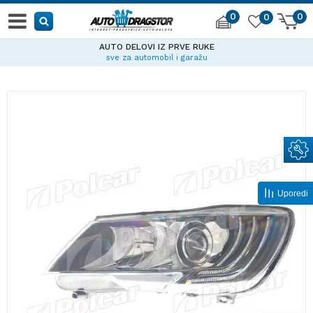
0
0
0
AUTO DELOVI IZ PRVE RUKE
sve za automobil i garažu
Uporedi