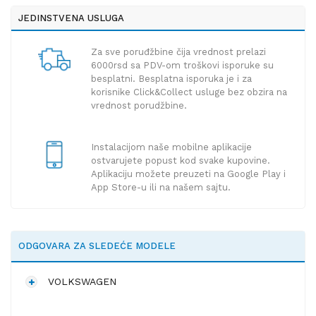
JEDINSTVENA USLUGA
Za sve poruđžbine čija vrednost prelazi
6000rsd sa PDV-om troškovi isporuke su
besplatni. Besplatna isporuka je i za
korisnike Click&Collect usluge bez obzira na
vrednost porudžbine.
Instalacijom naše mobilne aplikacije
ostvarujete popust kod svake kupovine.
Aplikaciju možete preuzeti na Google Play i
App Store-u ili na našem sajtu.
ODGOVARA ZA SLEDEĆE MODELE
VOLKSWAGEN