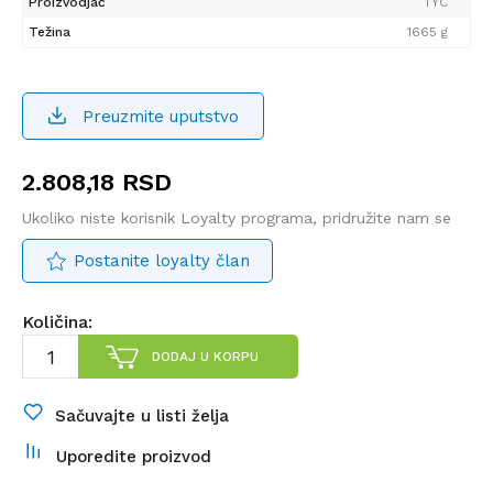
Proizvodjač
TYC
Težina
1665 g
Preuzmite uputstvo
2.808,18
RSD
Ukoliko niste korisnik Loyalty programa, pridružite nam se
Postanite loyalty član
Količina:
DODAJ U KORPU
Sačuvajte u listi želja
Uporedite proizvod