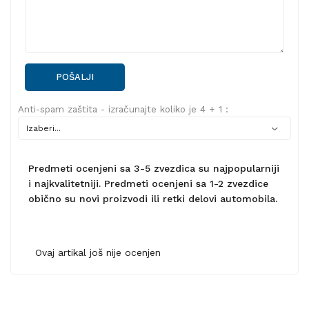
POŠALJI
Anti-spam zaštita - izračunajte koliko je 4 + 1 :
Predmeti ocenjeni sa 3-5 zvezdica su najpopularniji
i najkvalitetniji. Predmeti ocenjeni sa 1-2 zvezdice
obično su novi proizvodi ili retki delovi automobila.
Ovaj artikal još nije ocenjen