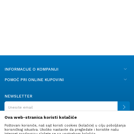
INFORMACIJE O KOMPANIJI
POMOĆ PRI ONLINE KUPOVINI
NEWSLETTER
Ova web-stranica koristi kolačiće
Poštovani korisniče, naš sajt koristi cookies (kolačiće) u cilju poboljšanja
PRATITE NAS
korisničkog iskustva. Ukoliko nastavite da pregledate i koristite našu
Internet prodavnicu slažete se sa upotrebom kolačića.