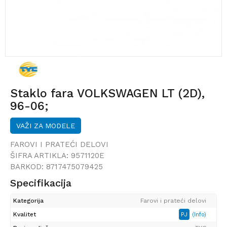
Staklo fara VOLKSWAGEN LT (2D),
96-06;
VAŽI ZA MODELE
FAROVI I PRATEĆI DELOVI
ŠIFRA ARTIKLA:
9571120E
BARKOD:
8717475079425
Specifikacija
Kategorija
Farovi i prateći delovi
Kvalitet
PJ
(Info)