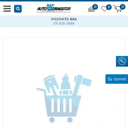
0
0
0
POZOVITE NAS
011 635 0666
Uporedi