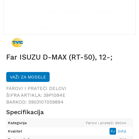
Far ISUZU D-MAX (RT-50), 12-;
VAŽI ZA MODELE
FAROVI I PRATEĆI DELOVI
ŠIFRA ARTIKLA:
39P1094E
BARKOD:
5903107059894
Specifikacija
Kategorija
Farovi i prateći delovi
Kvalitet
PJ
(Info)