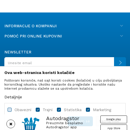
INFORMACIJE O KOMPANIJI
POMOĆ PRI ONLINE KUPOVINI
NEWSLETTER
Ova web-stranica koristi kolačiće
Poštovani korisniče, naš sajt koristi cookies (kolačiće) u cilju poboljšanja
PRATITE NAS
korisničkog iskustva. Ukoliko nastavite da pregledate i koristite našu
Internet prodavnicu slažete se sa upotrebom kolačića.
Detaljnije
Obavezni
Trajni
Statistika
Marketing
Autodragstor
Google play
Slažem se
Saznaj više
Preuzmite besplatno
Autodragstor app
App Store