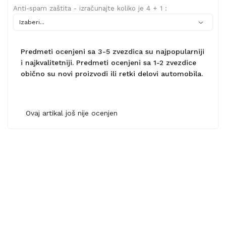
Anti-spam zaštita - izračunajte koliko je 4 + 1 :
Predmeti ocenjeni sa 3-5 zvezdica su najpopularniji
i najkvalitetniji. Predmeti ocenjeni sa 1-2 zvezdice
obično su novi proizvodi ili retki delovi automobila.
Ovaj artikal još nije ocenjen