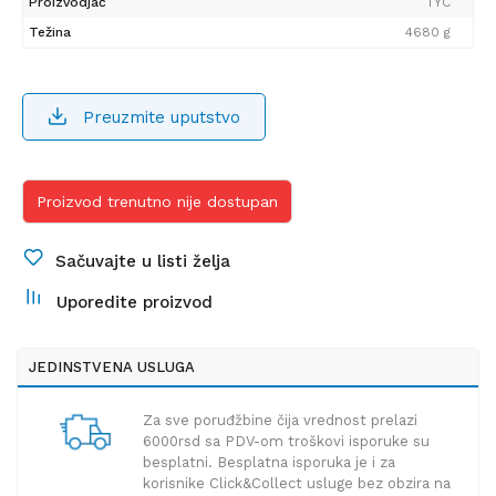
Proizvodjač
TYC
Težina
4680 g
Preuzmite uputstvo
Proizvod trenutno nije dostupan
Sačuvajte u listi želja
Uporedite proizvod
JEDINSTVENA USLUGA
Za sve poruđžbine čija vrednost prelazi
6000rsd sa PDV-om troškovi isporuke su
besplatni. Besplatna isporuka je i za
korisnike Click&Collect usluge bez obzira na