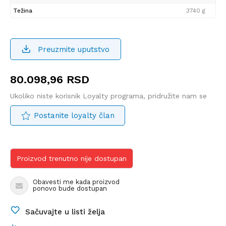
Težina
3740 g
Preuzmite uputstvo
80.098,96
RSD
Ukoliko niste korisnik Loyalty programa, pridružite nam se
Postanite loyalty član
Proizvod trenutno nije dostupan
Obavesti me kada proizvod
ponovo bude dostupan
Sačuvajte u listi želja