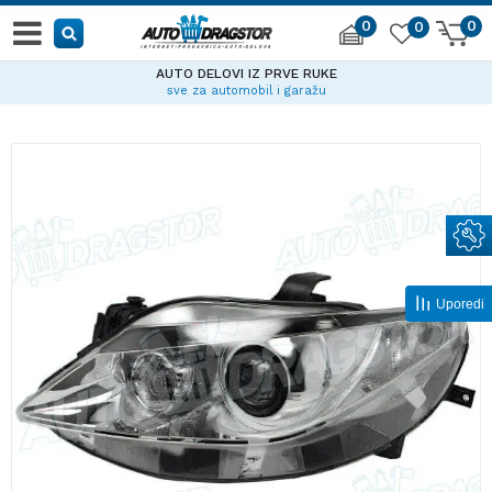
0
0
0
AUTO DELOVI IZ PRVE RUKE
sve za automobil i garažu
Uporedi