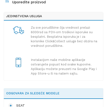
Uporedite proizvod
JEDINSTVENA USLUGA
Za sve poruđžbine čija vrednost prelazi
6000rsd sa PDV-om troškovi isporuke su
besplatni. Besplatna isporuka je i za
korisnike Click&Collect usluge bez obzira na
vrednost porudžbine.
Instalacijom naše mobilne aplikacije
ostvarujete popust kod svake kupovine.
Aplikaciju možete preuzeti na Google Play i
App Store-u ili na našem sajtu.
ODGOVARA ZA SLEDEĆE MODELE
SEAT