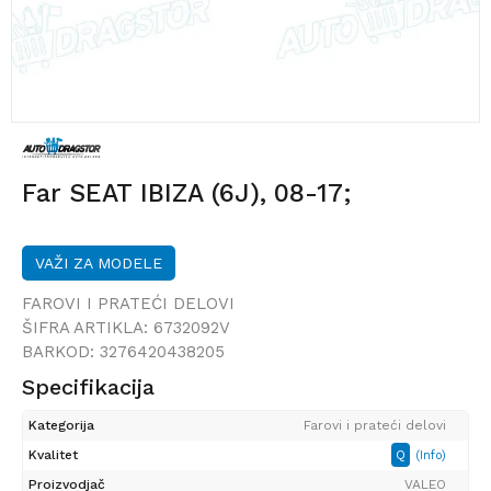
Far SEAT IBIZA (6J), 08-17;
VAŽI ZA MODELE
FAROVI I PRATEĆI DELOVI
ŠIFRA ARTIKLA:
6732092V
BARKOD:
3276420438205
Specifikacija
Kategorija
Farovi i prateći delovi
Kvalitet
Q
(Info)
Proizvodjač
VALEO