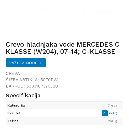
Crevo hladnjaka vode MERCEDES C-
KLASSE (W204), 07-14; C-KLASSE
COUPE (C204), 11-15; CLS-KLASSE
VAŽI ZA MODELE
(C218), 11-18; E-KLASSE (W212), 09-
16; E-KLASSE COUPE (C207), 09-
CREVA
ŠIFRA ARTIKLA:
5070PW-1
BARKOD:
5903107370388
Specifikacija
Kategorija
Creva
Kvalitet
PJ
(Info)
Težina
246 g