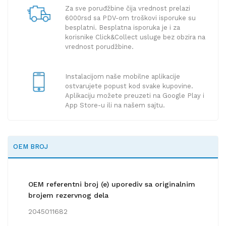
Za sve poruđžbine čija vrednost prelazi
6000rsd sa PDV-om troškovi isporuke su
besplatni. Besplatna isporuka je i za
korisnike Click&Collect usluge bez obzira na
vrednost porudžbine.
Instalacijom naše mobilne aplikacije
ostvarujete popust kod svake kupovine.
Aplikaciju možete preuzeti na Google Play i
App Store-u ili na našem sajtu.
OEM BROJ
OEM referentni broj (e) uporediv sa originalnim
brojem rezervnog dela
2045011682