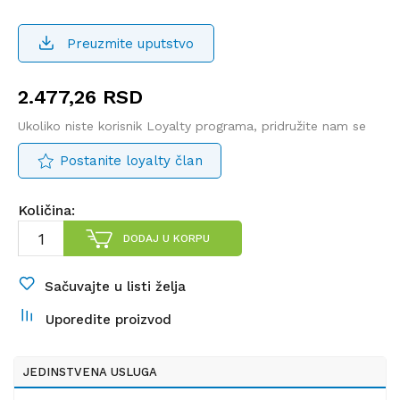
Preuzmite uputstvo
2.477,26
RSD
Ukoliko niste korisnik Loyalty programa, pridružite nam se
Postanite loyalty član
Količina:
DODAJ U KORPU
Sačuvajte u listi želja
Uporedite proizvod
JEDINSTVENA USLUGA