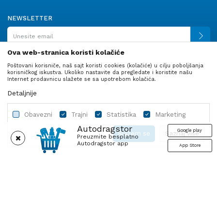
NEWSLETTER
Ova web-stranica koristi kolačiće
Poštovani korisniče, naš sajt koristi cookies (kolačiće) u cilju poboljšanja
PRATITE NAS
korisničkog iskustva. Ukoliko nastavite da pregledate i koristite našu
Internet prodavnicu slažete se sa upotrebom kolačića.
Detaljnije
Obavezni
Trajni
Statistika
Marketing
Autodragstor
Google play
Slažem se
Saznaj više
Preuzmite besplatno
Autodragstor app
App Store
Profil
Gume
Ulje i tečnosti
Autodelovi
Obavezni
Trajni
Statistika
Marketing
Nastojimo da budemo što precizniji u opisu proizvoda, prikazu slika i
Obavezni kolačići čine stranicu upotrebljivom omogućavanjem