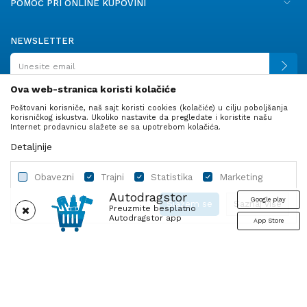
POMOĆ PRI ONLINE KUPOVINI
NEWSLETTER
Ova web-stranica koristi kolačiće
Poštovani korisniče, naš sajt koristi cookies (kolačiće) u cilju poboljšanja
PRATITE NAS
korisničkog iskustva. Ukoliko nastavite da pregledate i koristite našu
Internet prodavnicu slažete se sa upotrebom kolačića.
Detaljnije
Obavezni
Trajni
Statistika
Marketing
Autodragstor
Google play
Slažem se
Saznaj više
Preuzmite besplatno
Autodragstor app
App Store
Profil
Gume
Ulje i tečnosti
Autodelovi
Obavezni
Trajni
Statistika
Marketing