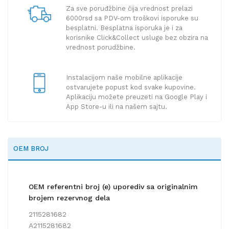
Za sve poruđžbine čija vrednost prelazi
6000rsd sa PDV-om troškovi isporuke su
besplatni. Besplatna isporuka je i za
korisnike Click&Collect usluge bez obzira na
vrednost porudžbine.
Instalacijom naše mobilne aplikacije
ostvarujete popust kod svake kupovine.
Aplikaciju možete preuzeti na Google Play i
App Store-u ili na našem sajtu.
OEM BROJ
OEM referentni broj (e) uporediv sa originalnim
brojem rezervnog dela
2115281682
A2115281682