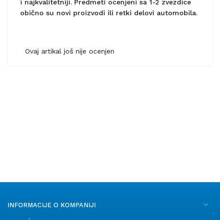
i najkvalitetniji. Predmeti ocenjeni sa 1-2 zvezdice
obično su novi proizvodi ili retki delovi automobila.
Ovaj artikal još nije ocenjen
INFORMACIJE O KOMPANIJI