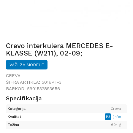
Crevo interkulera MERCEDES E-
KLASSE (W211), 02-09;
VAŽI ZA MODELE
CREVA
ŠIFRA ARTIKLA:
5016PT-3
BARKOD:
5901532893656
Specifikacija
Kategorija
Creva
Kvalitet
PJ
(Info)
Težina
604 g