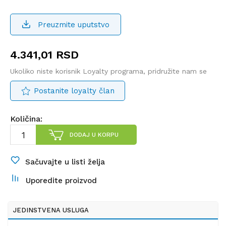
Preuzmite uputstvo
4.341,01
RSD
Ukoliko niste korisnik Loyalty programa, pridružite nam se
Postanite loyalty član
Količina:
DODAJ U KORPU
Sačuvajte u listi želja
Uporedite proizvod
JEDINSTVENA USLUGA