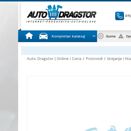
01
Kompletan katalog
Gume
Op
Auto Dragstor | Online i Cena
Proizvodi
Grejanje i hl