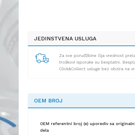
JEDINSTVENA USLUGA
Za sve poruđžbine čija vrednost pre
troškovi isporuke su besplatni. Bespla
Click&Collect usluge bez obzira na v
OEM BROJ
OEM referentni broj (e) uporediv sa origina
dela