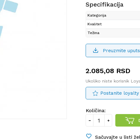
Specifikacija
Kategorija
Kvalitet
Težina
Preuzmite uputs
2.085,08
RSD
Ukoliko niste korisnik Lo
Postanite loyalty
Količina:
Sačuvajte u listi že