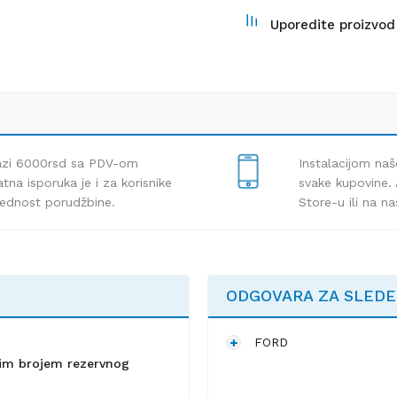
Uporedite proizvod
lazi 6000rsd sa PDV-om
Instalacijom naš
tna isporuka je i za korisnike
svake kupovine. 
rednost porudžbine.
Store-u ili na n
ODGOVARA ZA SLED
FORD
lnim brojem rezervnog