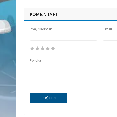
KOMENTARI
Ime/Nadimak
Email
Poruka
POŠALJI