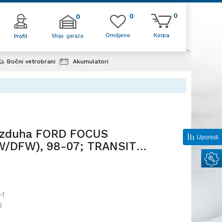
0
0
0
Omiljeno
Korpa
Moja garaza
Profil
Bočni vetrobrani
Akumulatori
FOCUS
 TRANSIT
vazduha FORD FOCUS
Uporedi
/DFW), 98-07; TRANSIT
, 02-14;
-1
0