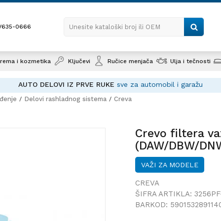
1/635-0666
Unesite kataloški broj ili OEM
rema i kozmetika
Ključevi
Ručice menjača
Ulja i tečnosti
AUTO DELOVI IZ PRVE RUKE
sve za automobil i garažu
ađenje
Delovi rashladnog sistema
Creva
Crevo filtera vazduha FORD 
(DAW/DBW/DNW/DFW), 98-07;
Crevo filtera 
CONNECT (C170), 02-14;
(DAW/DBW/DNW
CONNECT (C170)
VAŽI ZA MODELE
CREVA
ŠIFRA ARTIKLA:
3256PF
BARKOD:
590153289114