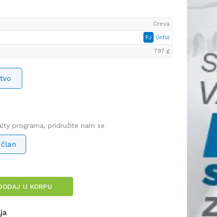
Creva
PJ
(Info)
797 g
tvo
yalty programa, pridružite nam se
 član
DODAJ U KORPU
lja