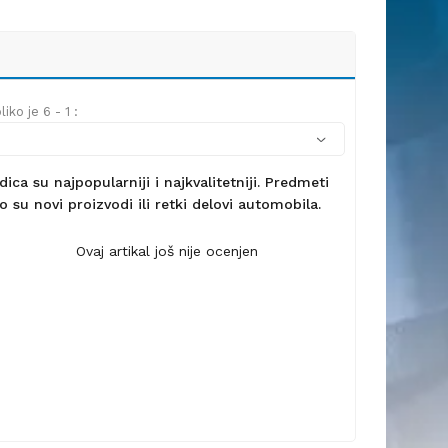
iko je 6 - 1 :
ca su najpopularniji i najkvalitetniji. Predmeti
 su novi proizvodi ili retki delovi automobila.
Ovaj artikal još nije ocenjen