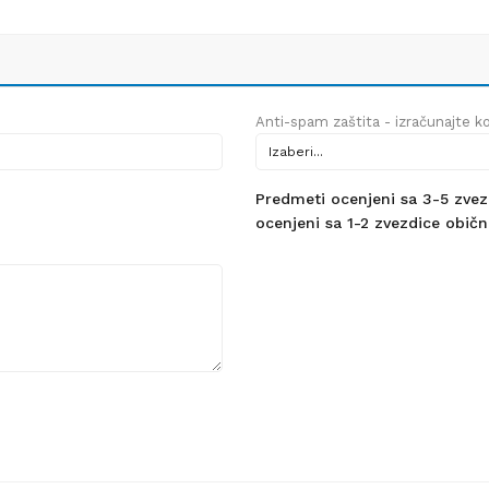
Anti-spam zaštita - izračunajte kol
Predmeti ocenjeni sa 3-5 zvezdi
ocenjeni sa 1-2 zvezdice obično