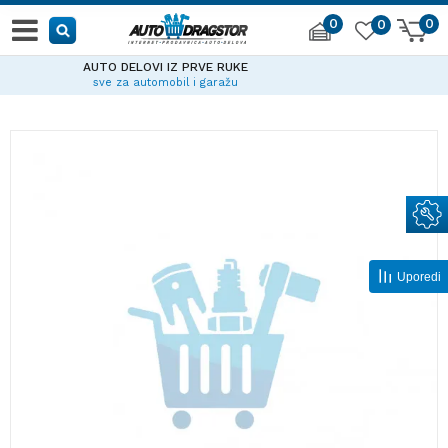
0
0
0
ELOVI IZ PRVE RUKE
a automobil i garažu
Uporedi