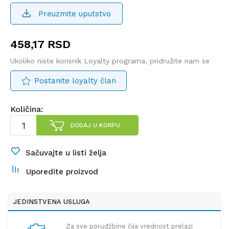
Preuzmite uputstvo
458,17
RSD
Ukoliko niste korisnik Loyalty programa, pridružite nam se
Postanite loyalty član
Količina:
DODAJ U KORPU
Sačuvajte u listi želja
Uporedite proizvod
JEDINSTVENA USLUGA
Za sve poruđžbine čija vrednost prelazi