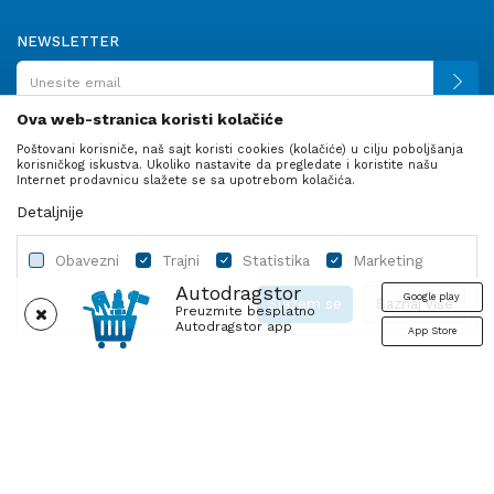
NEWSLETTER
Ova web-stranica koristi kolačiće
Poštovani korisniče, naš sajt koristi cookies (kolačiće) u cilju poboljšanja
PRATITE NAS
korisničkog iskustva. Ukoliko nastavite da pregledate i koristite našu
Internet prodavnicu slažete se sa upotrebom kolačića.
Detaljnije
Obavezni
Trajni
Statistika
Marketing
Autodragstor
Google play
Slažem se
Saznaj više
Preuzmite besplatno
Autodragstor app
App Store
Profil
Gume
Ulje i tečnosti
Autodelovi
Obavezni
Trajni
Statistika
Marketing
Nastojimo da budemo što precizniji u opisu proizvoda, prikazu slika i
Obavezni kolačići čine stranicu upotrebljivom omogućavanjem