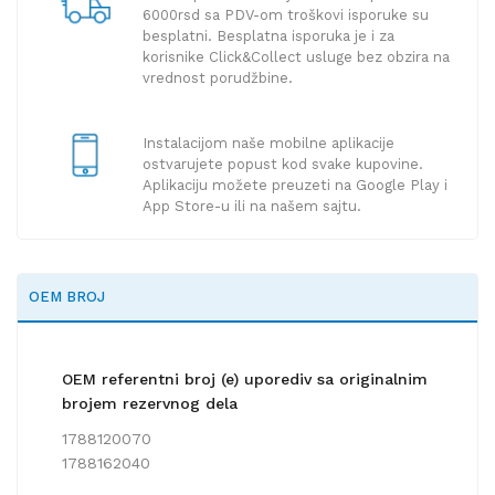
6000rsd sa PDV-om troškovi isporuke su
besplatni. Besplatna isporuka je i za
korisnike Click&Collect usluge bez obzira na
vrednost porudžbine.
Instalacijom naše mobilne aplikacije
ostvarujete popust kod svake kupovine.
Aplikaciju možete preuzeti na Google Play i
App Store-u ili na našem sajtu.
OEM BROJ
OEM referentni broj (e) uporediv sa originalnim
brojem rezervnog dela
1788120070
1788162040