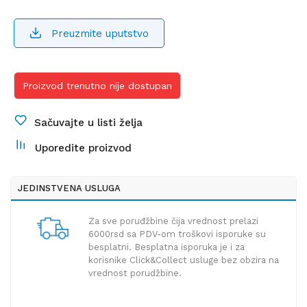
Preuzmite uputstvo
Proizvod trenutno nije dostupan
Sačuvajte u listi želja
Uporedite proizvod
JEDINSTVENA USLUGA
Za sve poruđžbine čija vrednost prelazi
6000rsd sa PDV-om troškovi isporuke su
besplatni. Besplatna isporuka je i za
korisnike Click&Collect usluge bez obzira na
vrednost porudžbine.