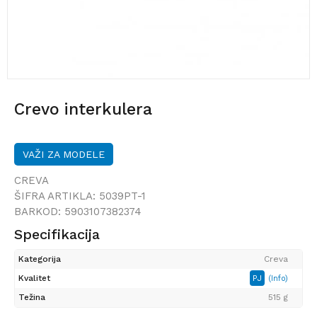
Crevo interkulera
VAŽI ZA MODELE
CREVA
ŠIFRA ARTIKLA:
5039PT-1
BARKOD:
5903107382374
Specifikacija
Kategorija
Creva
Kvalitet
PJ
(Info)
Težina
515 g