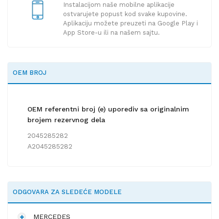
Instalacijom naše mobilne aplikacije
ostvarujete popust kod svake kupovine.
Aplikaciju možete preuzeti na Google Play i
App Store-u ili na našem sajtu.
OEM BROJ
OEM referentni broj (e) uporediv sa originalnim
brojem rezervnog dela
2045285282
A2045285282
ODGOVARA ZA SLEDEĆE MODELE
MERCEDES