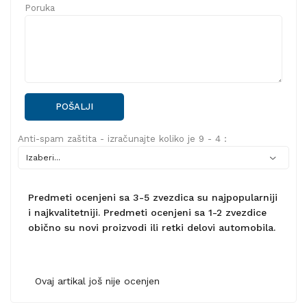
Poruka
POŠALJI
Anti-spam zaštita - izračunajte koliko je 9 - 4 :
Predmeti ocenjeni sa 3-5 zvezdica su najpopularniji
i najkvalitetniji. Predmeti ocenjeni sa 1-2 zvezdice
obično su novi proizvodi ili retki delovi automobila.
Ovaj artikal još nije ocenjen