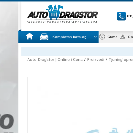
01
Kompletan katalog
Gume
Op
Auto Dragstor | Online i Cena
Proizvodi
Tjuning opr