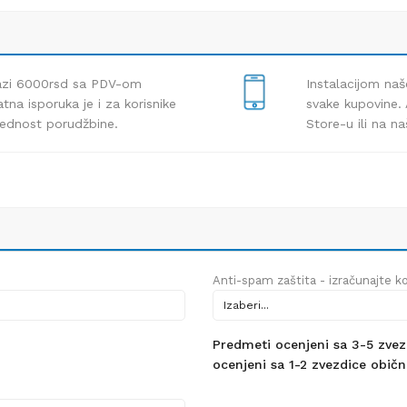
lazi 6000rsd sa PDV-om
Instalacijom naš
tna isporuka je i za korisnike
svake kupovine. 
rednost porudžbine.
Store-u ili na n
Anti-spam zaštita - izračunajte kol
Predmeti ocenjeni sa 3-5 zvezdi
ocenjeni sa 1-2 zvezdice obično