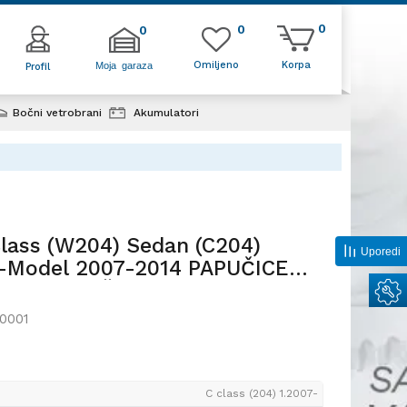
0
0
0
Omiljeno
Korpa
Moja garaza
Profil
Bočni vetrobrani
Akumulatori
Sedan (C204)
-2014
ass (W204) Sedan (C204)
 MENJAČ
Uporedi
T-Model 2007-2014 PAPUČICE
KI MENJAČ
0001
C class (204) 1.2007-