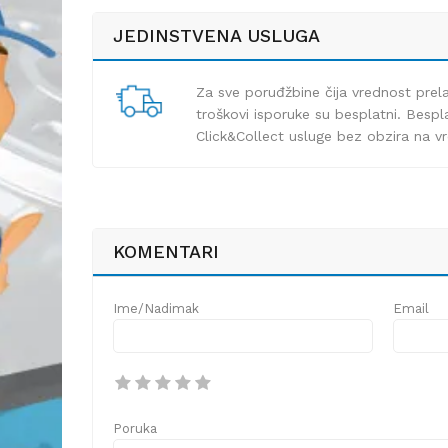
JEDINSTVENA USLUGA
Za sve poruđžbine čija vrednost pre
troškovi isporuke su besplatni. Bespla
Click&Collect usluge bez obzira na v
KOMENTARI
Ime/Nadimak
Email
Poruka