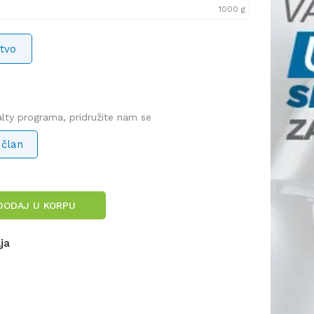
1000 g
tvo
yalty programa, pridružite nam se
 član
DODAJ U KORPU
lja