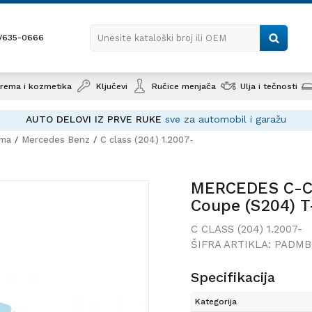
1/635-0666
Unesite kataloški broj ili OEM
rema i kozmetika
Ključevi
Ručice menjača
Ulja i tečnosti
AUTO DELOVI IZ PRVE RUKE
sve za automobil i garažu
ema
Mercedes Benz
C class (204) 1.2007-
MERCEDES C-Class (W204) 
Coupe (S204) T-Model 2007
MERCEDES C-Cl
PAPUČICE SET AUTOMATSKI
Coupe (S204) 
SET AUTOMATS
C CLASS (204) 1.2007-
ŠIFRA ARTIKLA:
PADMB
Specifikacija
Kategorija