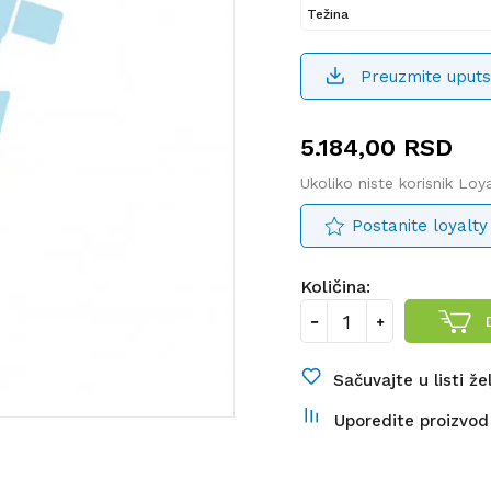
Težina
Preuzmite uputs
5.184,00
RSD
Ukoliko niste korisnik Lo
Postanite loyalty
Količina:
Sačuvajte u listi že
Uporedite proizvod