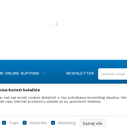
I ONLINE KUPOVINI
NEWSLETTER
ica koristi kolačiće
e, naš sajt koristi cookies (kolačiće) u cilju poboljšanja korisničkog iskustva. Uko
stite našu Internet prodavnicu slažete se sa upotrebom kolačića.
 proizvoda, prikazu slika i samih cena, ali ne možemo garantovati da 
Trajni
Statistika
Marketing
Saznaj više
azani na sajtu su deo naše ponude, ali ne podrazumeva da su dostupni u