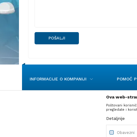
POŠALJI
INFORMACIJE O KOMPANIJI
POMOĆ PR
Ova web-stran
Poštovani korisnič
pregledate i kori
Detaljnije
Nastojimo da budemo što precizniji u opisu
Obavezni
Svi artikli prik