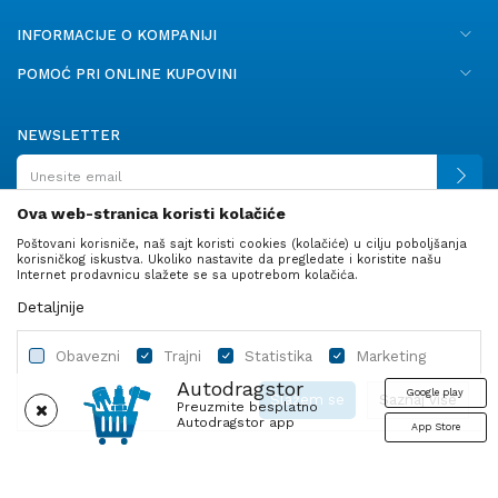
INFORMACIJE O KOMPANIJI
POMOĆ PRI ONLINE KUPOVINI
NEWSLETTER
Ova web-stranica koristi kolačiće
Poštovani korisniče, naš sajt koristi cookies (kolačiće) u cilju poboljšanja
PRATITE NAS
korisničkog iskustva. Ukoliko nastavite da pregledate i koristite našu
Internet prodavnicu slažete se sa upotrebom kolačića.
Detaljnije
Obavezni
Trajni
Statistika
Marketing
Autodragstor
Google play
Slažem se
Saznaj više
Preuzmite besplatno
Autodragstor app
App Store
Profil
Gume
Ulje i tečnosti
Autodelovi
Obavezni
Trajni