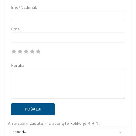
Ime/Nadimak
Email
Poruka
POŠALJI
Anti-spam zaštita - izračunajte koliko je 4 + 1 :