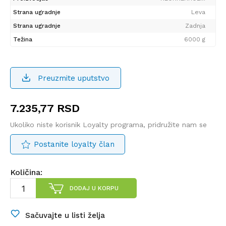
Strana ugradnje
Leva
Strana ugradnje
Zadnja
Težina
6000 g
Preuzmite uputstvo
7.235,77
RSD
Ukoliko niste korisnik Loyalty programa, pridružite nam se
Postanite loyalty član
Količina:
DODAJ U KORPU
Sačuvajte u listi želja