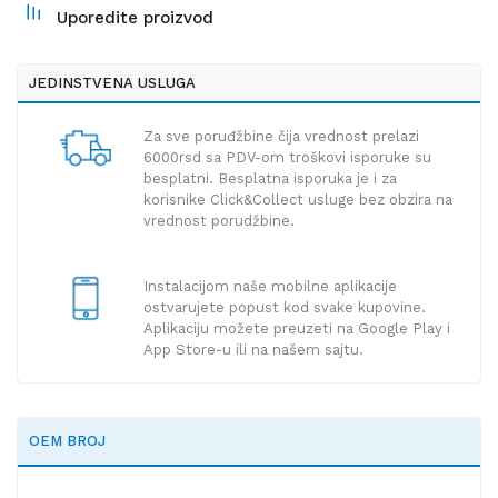
Uporedite proizvod
JEDINSTVENA USLUGA
Za sve poruđžbine čija vrednost prelazi
6000rsd sa PDV-om troškovi isporuke su
besplatni. Besplatna isporuka je i za
korisnike Click&Collect usluge bez obzira na
vrednost porudžbine.
Instalacijom naše mobilne aplikacije
ostvarujete popust kod svake kupovine.
Aplikaciju možete preuzeti na Google Play i
App Store-u ili na našem sajtu.
OEM BROJ