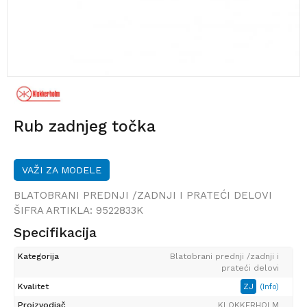
Rub zadnjeg točka
VAŽI ZA MODELE
BLATOBRANI PREDNJI /ZADNJI I PRATEĆI DELOVI
ŠIFRA ARTIKLA:
9522833K
Specifikacija
Kategorija
Blatobrani prednji /zadnji i
prateći delovi
Kvalitet
ZJ
(Info)
Proizvodjač
KLOKKERHOLM