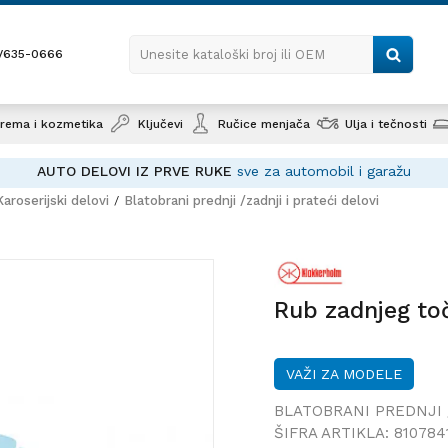
1/635-0666
Unesite kataloški broj ili OEM
rema i kozmetika
Ključevi
Ručice menjača
Ulja i tečnosti
AUTO DELOVI IZ PRVE RUKE
sve za automobil i garažu
Karoserijski delovi
Blatobrani prednji /zadnji i prateći delovi
Rub zadnje
Rub zadnjeg to
VAŽI ZA MODELE
BLATOBRANI PREDNJI 
ŠIFRA ARTIKLA:
810784