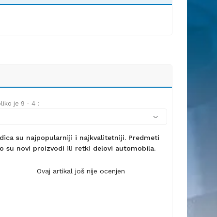
iko je 9 - 4 :
ca su najpopularniji i najkvalitetniji. Predmeti
 su novi proizvodi ili retki delovi automobila.
Ovaj artikal još nije ocenjen