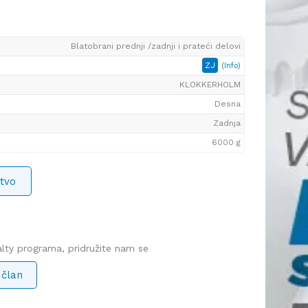
Blatobrani prednji /zadnji i prateći delovi
ZJ
(Info)
KLOKKERHOLM
Desna
Zadnja
6000 g
tvo
yalty programa, pridružite nam se
 član