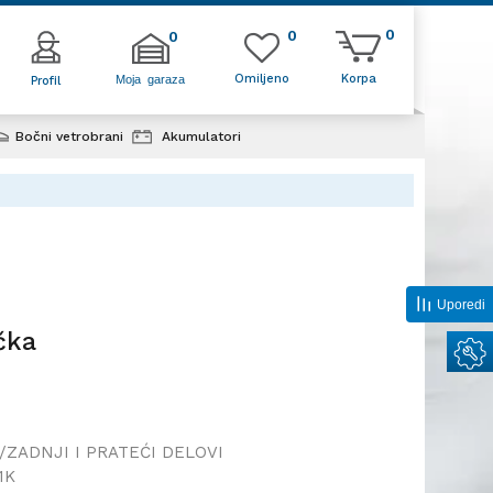
0
0
0
Omiljeno
Korpa
Moja garaza
Profil
Bočni vetrobrani
Akumulatori
g točka
Uporedi
čka
/ZADNJI I PRATEĆI DELOVI
1K