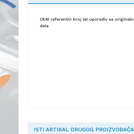
OEM referentni broj (e) uporediv sa origina
dela
ISTI ARTIKAL DRUGOG PROIZVOĐAČA