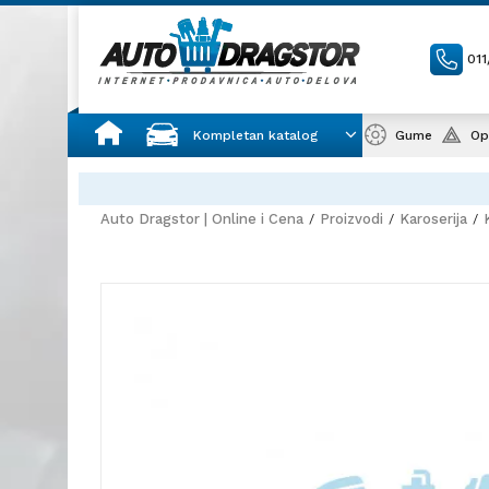
01
Kompletan katalog
Gume
Op
Auto Dragstor | Online i Cena
Proizvodi
Karoserija