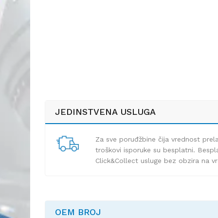
JEDINSTVENA USLUGA
Za sve poruđžbine čija vrednost pre
troškovi isporuke su besplatni. Bespla
Click&Collect usluge bez obzira na v
OEM BROJ