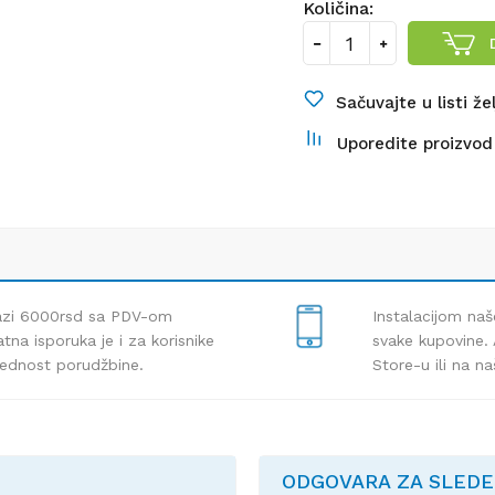
Količina:
Sačuvajte u listi že
Uporedite proizvod
lazi 6000rsd sa PDV-om
Instalacijom naš
tna isporuka je i za korisnike
svake kupovine. 
rednost porudžbine.
Store-u ili na n
ODGOVARA ZA SLED