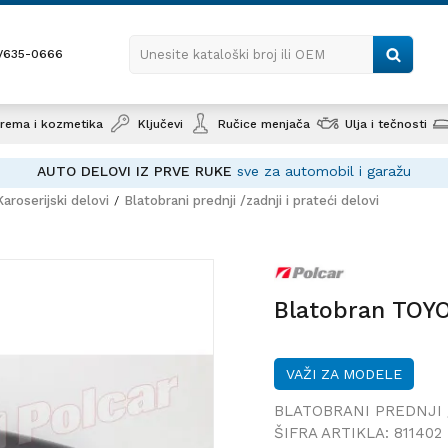
1/635-0666
Unesite kataloški broj ili OEM
rema i kozmetika
Ključevi
Ručice menjača
Ulja i tečnosti
AUTO DELOVI IZ PRVE RUKE
sve za automobil i garažu
Karoserijski delovi
Blatobrani prednji /zadnji i prateći delovi
Blatobran 
07;
Blatobran TOYO
VAŽI ZA MODELE
BLATOBRANI PREDNJI 
ŠIFRA ARTIKLA:
811402