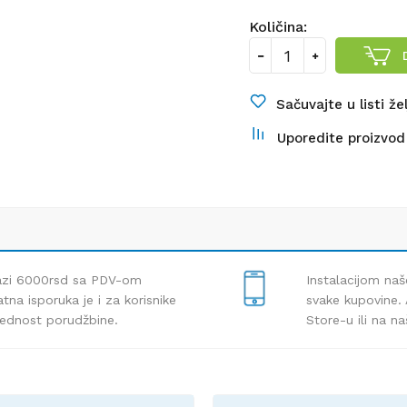
Količina:
Sačuvajte u listi že
Uporedite proizvod
lazi 6000rsd sa PDV-om
Instalacijom naš
tna isporuka je i za korisnike
svake kupovine. 
rednost porudžbine.
Store-u ili na n