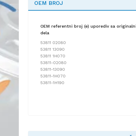
OEM BROJ
OEM referentni broj (e) uporediv sa origina
dela
53811 02080
53811 13090
53811 1H070
53811-02080
53811-13090
53811-1H070
53811-1H190