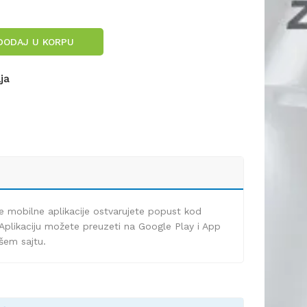
DODAJ U KORPU
lja
e mobilne aplikacije ostvarujete popust kod
Aplikaciju možete preuzeti na Google Play i App
ašem sajtu.