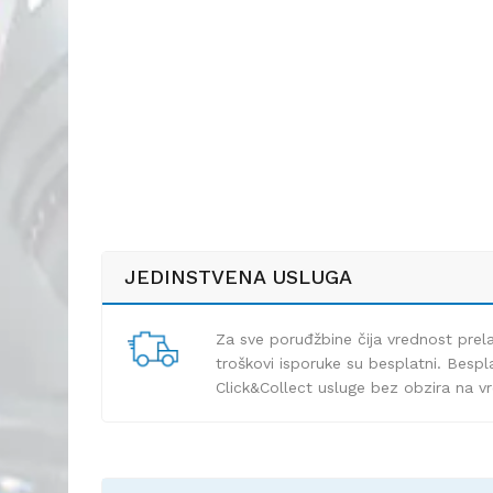
JEDINSTVENA USLUGA
Za sve poruđžbine čija vrednost pre
troškovi isporuke su besplatni. Bespla
Click&Collect usluge bez obzira na v