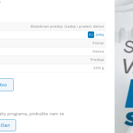
9
Blatobrani prednji /zadnji i prateći delovi
PJ
(Info)
Polcar
Desna
Prednja
3310 g
tvo
yalty programa, pridružite nam se
 član