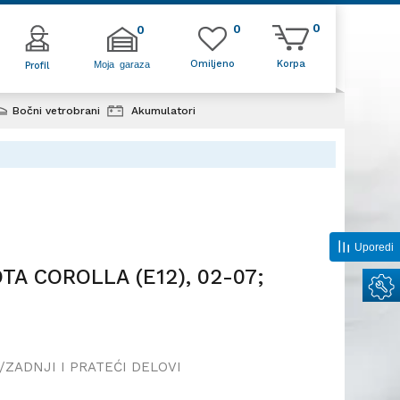
0
0
0
Omiljeno
Korpa
Moja garaza
Profil
Bočni vetrobrani
Akumulatori
TOYOTA COROLLA (E12), 02-
Uporedi
TA COROLLA (E12), 02-07;
/ZADNJI I PRATEĆI DELOVI