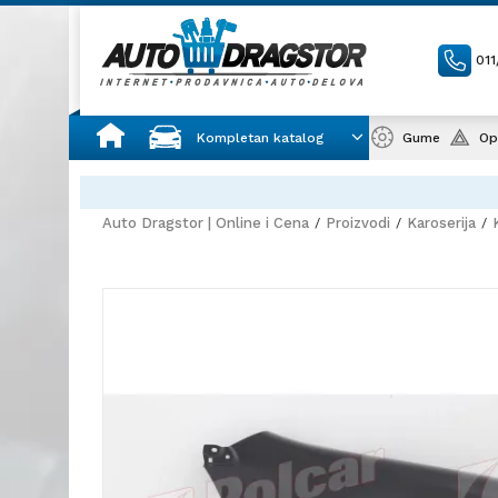
01
Kompletan katalog
Gume
Op
Auto Dragstor | Online i Cena
Proizvodi
Karoserija