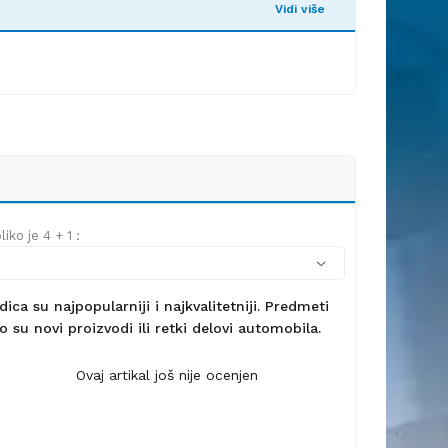
Vidi više
iko je 4 + 1 :
ca su najpopularniji i najkvalitetniji. Predmeti
 su novi proizvodi ili retki delovi automobila.
Ovaj artikal još nije ocenjen