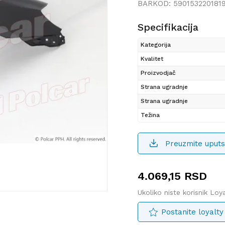
BARKOD:
590153220181
Specifikacija
Kategorija
Kvalitet
Proizvodjač
Strana ugradnje
Strana ugradnje
Težina
Preuzmite uputs
4.069,15
RSD
Ukoliko niste korisnik Lo
Postanite loyalty