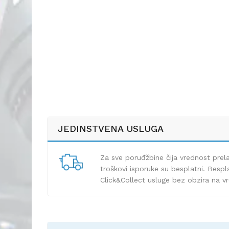
JEDINSTVENA USLUGA
Za sve poruđžbine čija vrednost pre
troškovi isporuke su besplatni. Bespla
Click&Collect usluge bez obzira na v