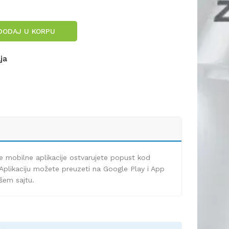
DODAJ U KORPU
lja
e mobilne aplikacije ostvarujete popust kod
Aplikaciju možete preuzeti na Google Play i App
ašem sajtu.