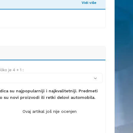
Vidi više
iko je 4 + 1 :
ca su najpopularniji i najkvalitetniji. Predmeti
 su novi proizvodi ili retki delovi automobila.
Ovaj artikal još nije ocenjen