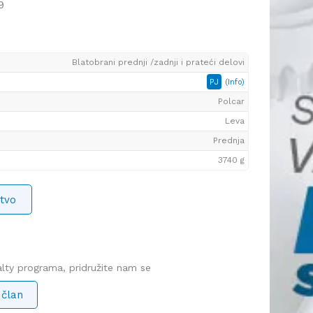
9
Blatobrani prednji /zadnji i prateći delovi
PJ
(Info)
Polcar
Leva
Prednja
3740 g
tvo
yalty programa, pridružite nam se
 član