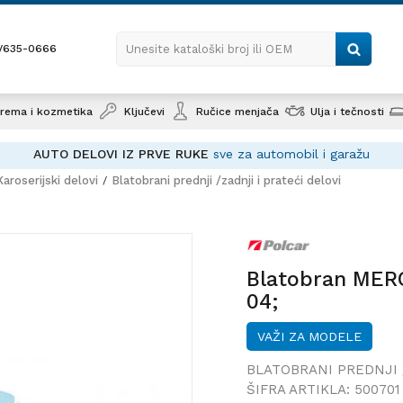
1/635-0666
Unesite kataloški broj ili OEM
rema i kozmetika
Ključevi
Ručice menjača
Ulja i tečnosti
AUTO DELOVI IZ PRVE RUKE
sve za automobil i garažu
Karoserijski delovi
Blatobrani prednji /zadnji i prateći delovi
Blatobran 
96-04;
Blatobran MER
04;
VAŽI ZA MODELE
BLATOBRANI PREDNJI 
ŠIFRA ARTIKLA:
500701