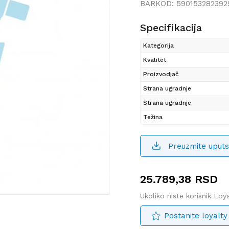
BARKOD:
590153282392
Specifikacija
Kategorija
Kvalitet
Proizvodjač
Strana ugradnje
Strana ugradnje
Težina
Preuzmite uputs
25.789,38
RSD
Ukoliko niste korisnik Lo
Postanite loyalty