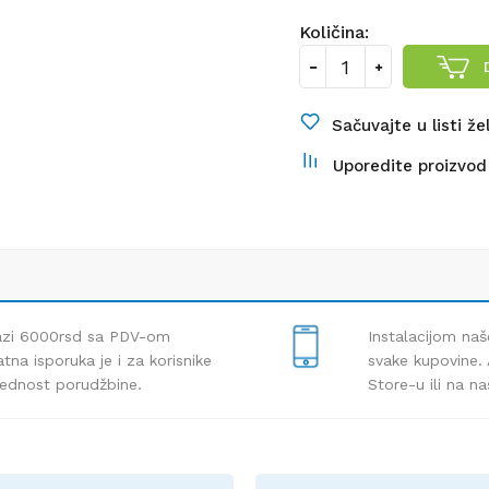
Količina:
Sačuvajte u listi že
Uporedite proizvod
lazi 6000rsd sa PDV-om
Instalacijom naš
tna isporuka je i za korisnike
svake kupovine. 
rednost porudžbine.
Store-u ili na n