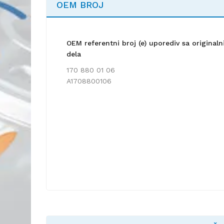
OEM BROJ
OEM referentni broj (e) uporediv sa origina
dela
170 880 01 06
A1708800106