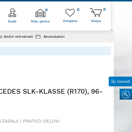
0
0
0
Omiljeno
Korpa
Moja garaza
Profil
Bočni vetrobrani
Akumulatori
MERCEDES SLK-KLASSE (R170),
Uporedi
CEDES SLK-KLASSE (R170), 96-
/ZADNJI I PRATEĆI DELOVI