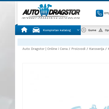
01
Kompletan katalog
Gume
Op
Auto Dragstor | Online i Cena
Proizvodi
Karoserija