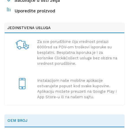
Sačuvajte u listi želja
Uporedite proizvod
JEDINSTVENA USLUGA
Za sve poruđžbine čija vrednost prelazi
6000rsd sa PDV-om troškovi isporuke su
besplatni. Besplatna isporuka je i za
korisnike Click&Collect usluge bez obzira na
vrednost porudžbine.
Instalacijom naše mobilne aplikacije
ostvarujete popust kod svake kupovine.
Aplikaciju možete preuzeti na Google Play i
App Store-u ili na našem sajtu.
OEM BROJ