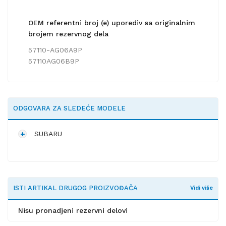
OEM referentni broj (e) uporediv sa originalnim
brojem rezervnog dela
57110-AG06A9P
57110AG06B9P
ODGOVARA ZA SLEDEĆE MODELE
SUBARU
ISTI ARTIKAL DRUGOG PROIZVOĐAČA
Vidi više
Nisu pronadjeni rezervni delovi