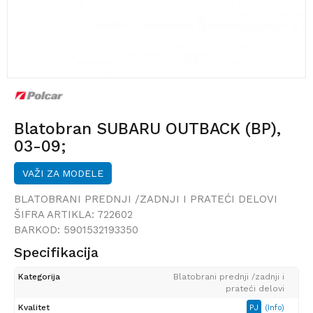
Blatobran SUBARU OUTBACK (BP),
03-09;
VAŽI ZA MODELE
BLATOBRANI PREDNJI /ZADNJI I PRATEĆI DELOVI
ŠIFRA ARTIKLA:
722602
BARKOD:
5901532193350
Specifikacija
Kategorija
Blatobrani prednji /zadnji i
prateći delovi
Kvalitet
PJ
(Info)