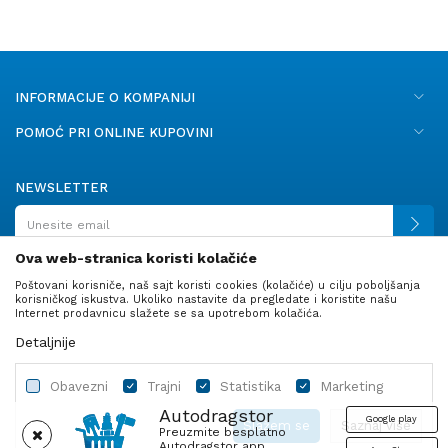
INFORMACIJE O KOMPANIJI
POMOĆ PRI ONLINE KUPOVINI
NEWSLETTER
Ova web-stranica koristi kolačiće
Poštovani korisniče, naš sajt koristi cookies (kolačiće) u cilju poboljšanja
PRATITE NAS
korisničkog iskustva. Ukoliko nastavite da pregledate i koristite našu
Internet prodavnicu slažete se sa upotrebom kolačića.
Detaljnije
Obavezni
Trajni
Statistika
Marketing
Autodragstor
Google play
Slažem se
Saznaj više
Preuzmite besplatno
Autodragstor app