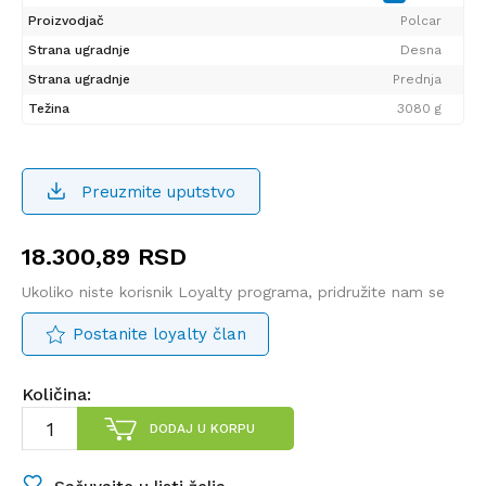
Proizvodjač
Polcar
Strana ugradnje
Desna
Strana ugradnje
Prednja
Težina
3080 g
Preuzmite uputstvo
18.300,89
RSD
Ukoliko niste korisnik Loyalty programa, pridružite nam se
Postanite loyalty član
Količina:
DODAJ U KORPU