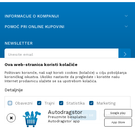
INFORMACIJE O KOMPANIJI
POMOĆ PRI ONLINE KUPOVINI
NEWSLETTER
Ova web-stranica koristi kolačiće
Poštovani korisniče, naš sajt koristi cookies (kolačiće) u cilju poboljšanja
PRATITE NAS
korisničkog iskustva. Ukoliko nastavite da pregledate i koristite našu
Internet prodavnicu slažete se sa upotrebom kolačića.
Detaljnije
Obavezni
Trajni
Statistika
Marketing
Autodragstor
Google play
Slažem se
Saznaj više
Preuzmite besplatno
Autodragstor app
App Store
Profil
Gume
Ulje i tečnosti
Autodelovi
Obavezni