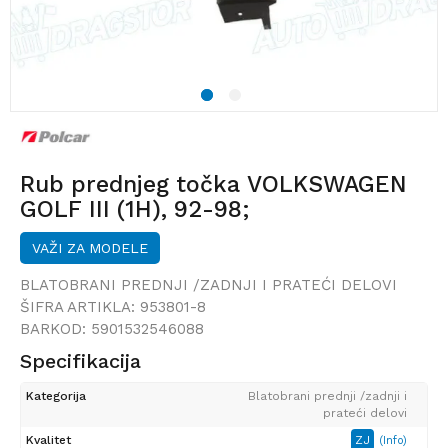
1
2
Rub prednjeg točka VOLKSWAGEN
GOLF III (1H), 92-98;
VAŽI ZA MODELE
BLATOBRANI PREDNJI /ZADNJI I PRATEĆI DELOVI
ŠIFRA ARTIKLA:
953801-8
BARKOD:
5901532546088
Specifikacija
Kategorija
Blatobrani prednji /zadnji i
prateći delovi
Kvalitet
ZJ
(Info)