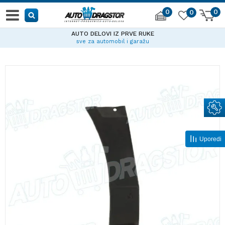
0
0
0
AUTO DELOVI IZ PRVE RUKE
sve za automobil i garažu
Uporedi