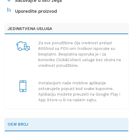
Sačuvajte u listi želja
Uporedite proizvod
JEDINSTVENA USLUGA
Za sve poruđžbine čija vrednost prelazi
6000rsd sa PDV-om troškovi isporuke su
besplatni. Besplatna isporuka je i za
korisnike Click&Collect usluge bez obzira na
vrednost porudžbine.
Instalacijom naše mobilne aplikacije
ostvarujete popust kod svake kupovine.
Aplikaciju možete preuzeti na Google Play i
App Store-u ili na našem sajtu.
OEM BROJ