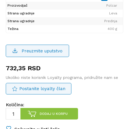
Proizvodjač
Polcar
Strana ugradnje
Leva
Strana ugradnje
Prednja
Težina
400 g
Preuzmite uputstvo
732,35
RSD
Ukoliko niste korisnik Loyalty programa, pridružite nam se
Postanite loyalty član
Količina:
DODAJ U KORPU