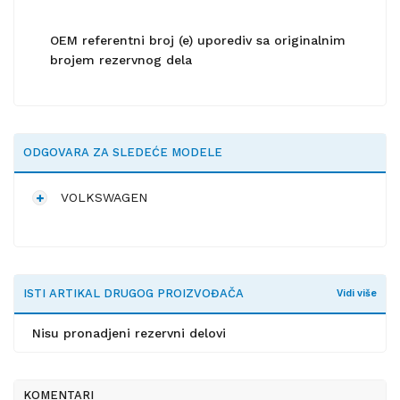
OEM referentni broj (e) uporediv sa originalnim
brojem rezervnog dela
ODGOVARA ZA SLEDEĆE MODELE
VOLKSWAGEN
ISTI ARTIKAL DRUGOG PROIZVOĐAČA
Vidi više
Nisu pronadjeni rezervni delovi
KOMENTARI