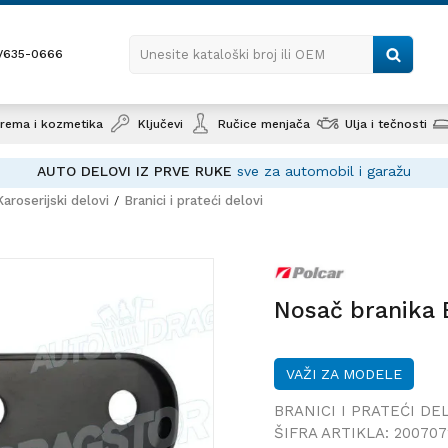
1/635-0666
Unesite kataloški broj ili OEM
rema i kozmetika
Ključevi
Ručice menjača
Ulja i tečnosti
AUTO DELOVI IZ PRVE RUKE
sve za automobil i garažu
Karoserijski delovi
Branici i prateći delovi
Nosač branika BMW 3 (E36), 9
Nosač branika 
VAŽI ZA MODELE
BRANICI I PRATEĆI DE
ŠIFRA ARTIKLA:
200707