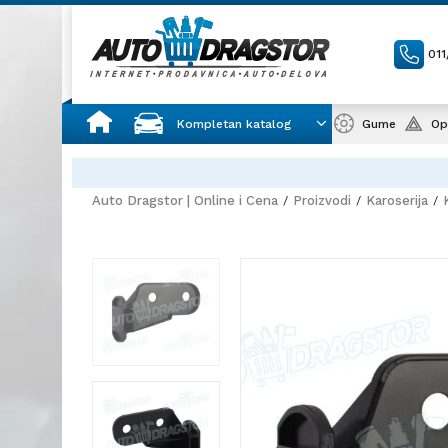
01
Kompletan katalog
Gume
Op
Auto Dragstor | Online i Cena
Proizvodi
Karoserija