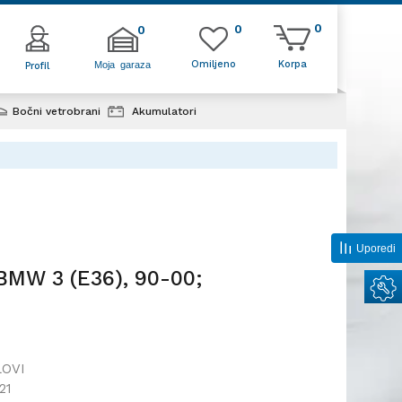
0
0
0
Omiljeno
Korpa
Moja garaza
Profil
Bočni vetrobrani
Akumulatori
0-00;
Uporedi
BMW 3 (E36), 90-00;
LOVI
21