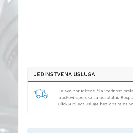
JEDINSTVENA USLUGA
Za sve poruđžbine čija vrednost pre
troškovi isporuke su besplatni. Bespla
Click&Collect usluge bez obzira na v