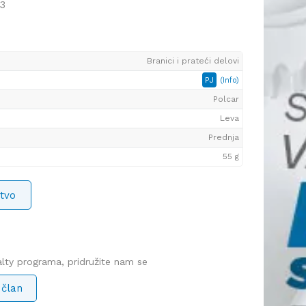
3
Branici i prateći delovi
PJ
(Info)
Polcar
Leva
Prednja
55 g
tvo
yalty programa, pridružite nam se
 član