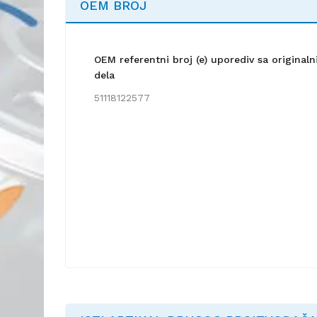
OEM BROJ
OEM referentni broj (e) uporediv sa origina
dela
51118122577