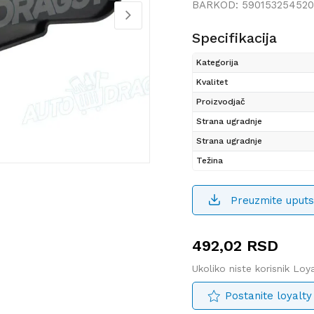
BARKOD:
590153254520
Specifikacija
Kategorija
Kvalitet
Proizvodjač
Strana ugradnje
Strana ugradnje
Težina
Preuzmite uputs
492,02
RSD
Ukoliko niste korisnik Lo
Postanite loyalty