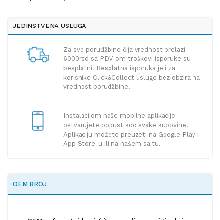
JEDINSTVENA USLUGA
Za sve poruđžbine čija vrednost prelazi
6000rsd sa PDV-om troškovi isporuke su
besplatni. Besplatna isporuka je i za
korisnike Click&Collect usluge bez obzira na
vrednost porudžbine.
Instalacijom naše mobilne aplikacije
ostvarujete popust kod svake kupovine.
Aplikaciju možete preuzeti na Google Play i
App Store-u ili na našem sajtu.
OEM BROJ