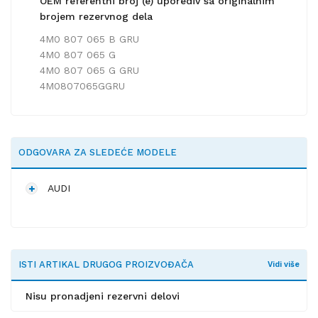
OEM referentni broj (e) uporediv sa originalnim
brojem rezervnog dela
4M0 807 065 B GRU
4M0 807 065 G
4M0 807 065 G GRU
4M0807065GGRU
ODGOVARA ZA SLEDEĆE MODELE
AUDI
ISTI ARTIKAL DRUGOG PROIZVOĐAČA
Vidi više
Nisu pronadjeni rezervni delovi