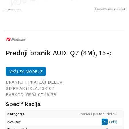
Prednji branik AUDI Q7 (4M), 15-;
VAŽI ZA MODELE
BRANICI I PRATEĆI DELOVI
ŠIFRA ARTIKLA:
13K107
BARKOD:
5903107119178
Specifikacija
Kategorija
Branici i prateći delovi
Kvalitet
PJ
(Info)