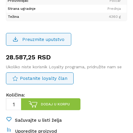
Proizvodjač
Polcar
Strana ugradnje
Prednja
Težina
4360 g
Preuzmite uputstvo
28.587,25
RSD
Ukoliko niste korisnik Loyalty programa, pridružite nam se
Postanite loyalty član
Količina:
DODAJ U KORPU
Sačuvajte u listi želja
Uporedite proizvod