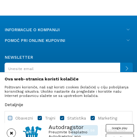
INFORMACIJE O KOMPANIJI
POMOĆ PRI ONLINE KUPOVINI
NEWSLETTER
Ova web-stranica koristi kolačiće
Poštovani korisniče, naš sajt koristi cookies (kolačiće) u cilju poboljšanja
PRATITE NAS
korisničkog iskustva. Ukoliko nastavite da pregledate i koristite našu
Internet prodavnicu slažete se sa upotrebom kolačića.
Detaljnije
Obavezni
Trajni
Statistika
Marketing
Autodragstor
Google play
Slažem se
Saznaj više
Preuzmite besplatno
Autodragstor app