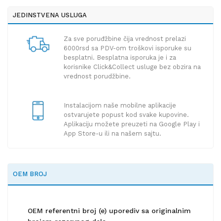
JEDINSTVENA USLUGA
Za sve poruđžbine čija vrednost prelazi
6000rsd sa PDV-om troškovi isporuke su
besplatni. Besplatna isporuka je i za
korisnike Click&Collect usluge bez obzira na
vrednost porudžbine.
Instalacijom naše mobilne aplikacije
ostvarujete popust kod svake kupovine.
Aplikaciju možete preuzeti na Google Play i
App Store-u ili na našem sajtu.
OEM BROJ
OEM referentni broj (e) uporediv sa originalnim