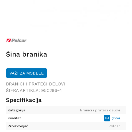
Šina branika
VAŽI ZA MODELE
BRANICI I PRATEĆI DELOVI
ŠIFRA ARTIKLA:
95C296-4
Specifikacija
Kategorija
Branici i prateći delovi
Kvalitet
PJ
(Info)
Proizvodjač
Polcar