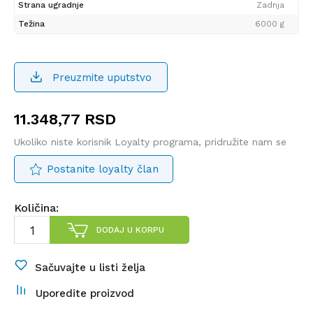
Strana ugradnje
Zadnja
Težina
6000 g
Preuzmite uputstvo
11.348,77
RSD
Ukoliko niste korisnik Loyalty programa, pridružite nam se
Postanite loyalty član
Količina:
DODAJ U KORPU
Sačuvajte u listi želja
Uporedite proizvod