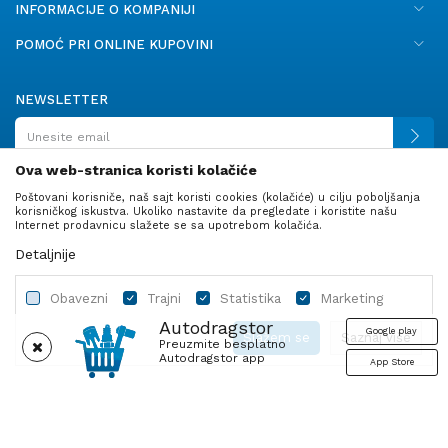
INFORMACIJE O KOMPANIJI
POMOĆ PRI ONLINE KUPOVINI
NEWSLETTER
Ova web-stranica koristi kolačiće
Poštovani korisniče, naš sajt koristi cookies (kolačiće) u cilju poboljšanja
PRATITE NAS
korisničkog iskustva. Ukoliko nastavite da pregledate i koristite našu
Internet prodavnicu slažete se sa upotrebom kolačića.
Detaljnije
Obavezni
Trajni
Statistika
Marketing
Autodragstor
Google play
Slažem se
Saznaj više
Preuzmite besplatno
Autodragstor app
App Store
Profil
Gume
Ulje i tečnosti
Autodelovi
Obavezni
Trajni