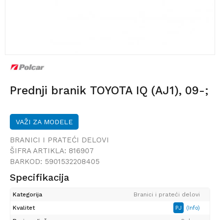
Prednji branik TOYOTA IQ (AJ1), 09-;
VAŽI ZA MODELE
BRANICI I PRATEĆI DELOVI
ŠIFRA ARTIKLA:
816907
BARKOD:
5901532208405
Specifikacija
Kategorija
Branici i prateći delovi
Kvalitet
PJ
(Info)