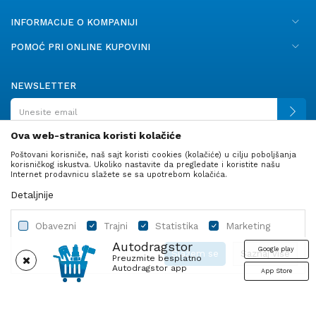
INFORMACIJE O KOMPANIJI
POMOĆ PRI ONLINE KUPOVINI
NEWSLETTER
Ova web-stranica koristi kolačiće
Poštovani korisniče, naš sajt koristi cookies (kolačiće) u cilju poboljšanja
PRATITE NAS
korisničkog iskustva. Ukoliko nastavite da pregledate i koristite našu
Internet prodavnicu slažete se sa upotrebom kolačića.
Detaljnije
Obavezni
Trajni
Statistika
Marketing
Autodragstor
Google play
Slažem se
Saznaj više
Preuzmite besplatno
Autodragstor app
App Store
Profil
Gume
Ulje i tečnosti
Autodelovi
Obavezni
Trajni