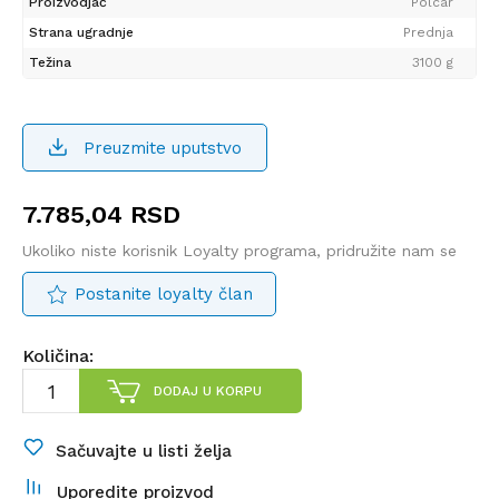
Proizvodjač
Polcar
Strana ugradnje
Prednja
Težina
3100 g
Preuzmite uputstvo
7.785,04
RSD
Ukoliko niste korisnik Loyalty programa, pridružite nam se
Postanite loyalty član
Količina:
DODAJ U KORPU
Sačuvajte u listi želja
Uporedite proizvod