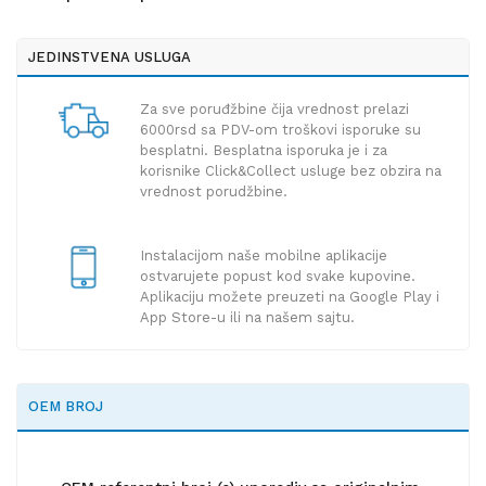
JEDINSTVENA USLUGA
Za sve poruđžbine čija vrednost prelazi
6000rsd sa PDV-om troškovi isporuke su
besplatni. Besplatna isporuka je i za
korisnike Click&Collect usluge bez obzira na
vrednost porudžbine.
Instalacijom naše mobilne aplikacije
ostvarujete popust kod svake kupovine.
Aplikaciju možete preuzeti na Google Play i
App Store-u ili na našem sajtu.
OEM BROJ