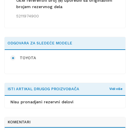
OEM referentni broj (e) uporediv sa originalnim
brojem rezervnog dela
5211974900
ODGOVARA ZA SLEDEĆE MODELE
TOYOTA
ISTI ARTIKAL DRUGOG PROIZVOĐAČA
Vidi više
Nisu pronadjeni rezervni delovi
KOMENTARI