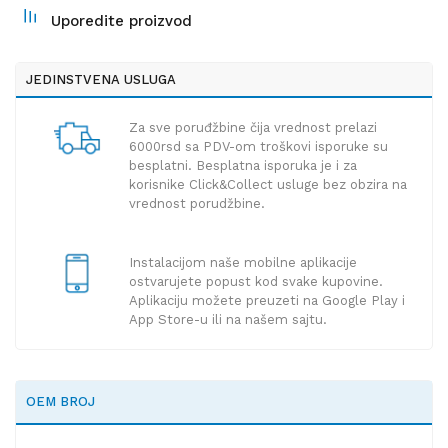
Uporedite proizvod
JEDINSTVENA USLUGA
Za sve poruđžbine čija vrednost prelazi
6000rsd sa PDV-om troškovi isporuke su
besplatni. Besplatna isporuka je i za
korisnike Click&Collect usluge bez obzira na
vrednost porudžbine.
Instalacijom naše mobilne aplikacije
ostvarujete popust kod svake kupovine.
Aplikaciju možete preuzeti na Google Play i
App Store-u ili na našem sajtu.
OEM BROJ