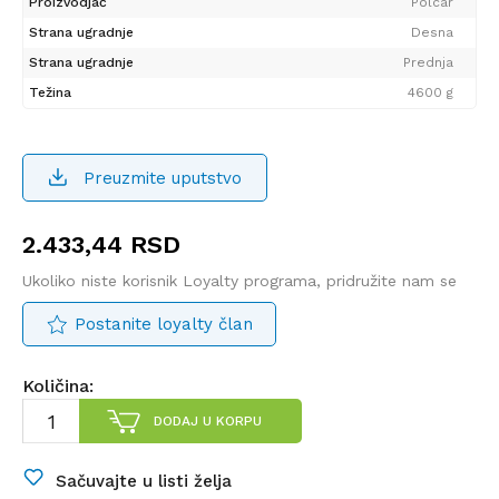
Proizvodjač
Polcar
Strana ugradnje
Desna
Strana ugradnje
Prednja
Težina
4600 g
Preuzmite uputstvo
2.433,44
RSD
Ukoliko niste korisnik Loyalty programa, pridružite nam se
Postanite loyalty član
Količina:
DODAJ U KORPU
Sačuvajte u listi želja