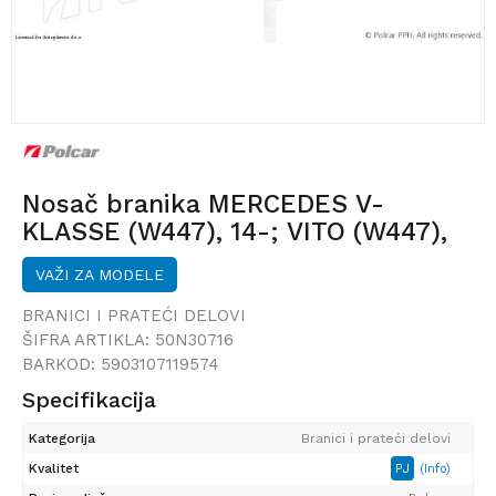
Nosač branika MERCEDES V-
KLASSE (W447), 14-; VITO (W447),
14-;
VAŽI ZA MODELE
BRANICI I PRATEĆI DELOVI
ŠIFRA ARTIKLA:
50N30716
BARKOD:
5903107119574
Specifikacija
Kategorija
Branici i prateći delovi
Kvalitet
PJ
(Info)