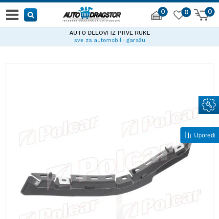
0
0
0
AUTO DELOVI IZ PRVE RUKE
sve za automobil i garažu
Uporedi