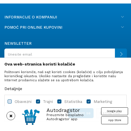
INFORMACIJE O KOMPANIJI
POMOĆ PRI ONLINE KUPOVINI
NEWSLETTER
Ova web-stranica koristi kolačiće
Poštovani korisniče, naš sajt koristi cookies (kolačiće) u cilju poboljšanja
PRATITE NAS
korisničkog iskustva. Ukoliko nastavite da pregledate i koristite našu
Internet prodavnicu slažete se sa upotrebom kolačića.
Detaljnije
Obavezni
Trajni
Statistika
Marketing
Autodragstor
Google play
Slažem se
Saznaj više
Preuzmite besplatno
Autodragstor app
App Store
Profil
Gume
Ulje i tečnosti
Autodelovi
Obavezni