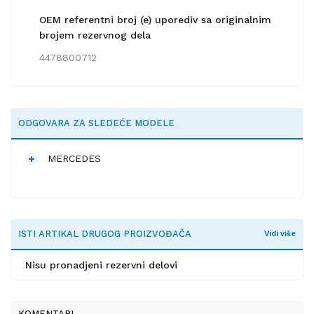
OEM referentni broj (e) uporediv sa originalnim
brojem rezervnog dela
4478800712
ODGOVARA ZA SLEDEĆE MODELE
MERCEDES
ISTI ARTIKAL DRUGOG PROIZVOĐAČA
Vidi više
Nisu pronadjeni rezervni delovi
KOMENTARI