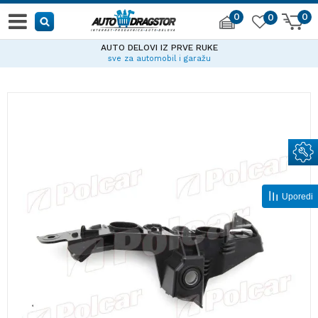
0
0
0
AUTO DELOVI IZ PRVE RUKE
sve za automobil i garažu
Uporedi