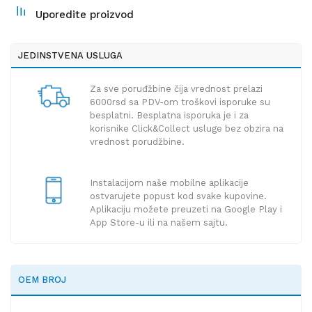
Uporedite proizvod
JEDINSTVENA USLUGA
Za sve poruđžbine čija vrednost prelazi
6000rsd sa PDV-om troškovi isporuke su
besplatni. Besplatna isporuka je i za
korisnike Click&Collect usluge bez obzira na
vrednost porudžbine.
Instalacijom naše mobilne aplikacije
ostvarujete popust kod svake kupovine.
Aplikaciju možete preuzeti na Google Play i
App Store-u ili na našem sajtu.
OEM BROJ