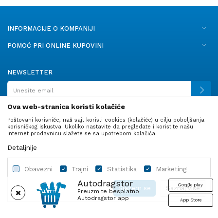
INFORMACIJE O KOMPANIJI
POMOĆ PRI ONLINE KUPOVINI
NEWSLETTER
Ova web-stranica koristi kolačiće
Poštovani korisniče, naš sajt koristi cookies (kolačiće) u cilju poboljšanja
PRATITE NAS
korisničkog iskustva. Ukoliko nastavite da pregledate i koristite našu
Internet prodavnicu slažete se sa upotrebom kolačića.
Detaljnije
Obavezni
Trajni
Statistika
Marketing
Autodragstor
Google play
Slažem se
Saznaj više
Preuzmite besplatno
Autodragstor app
App Store
Profil
Gume
Ulje i tečnosti
Autodelovi
Obavezni