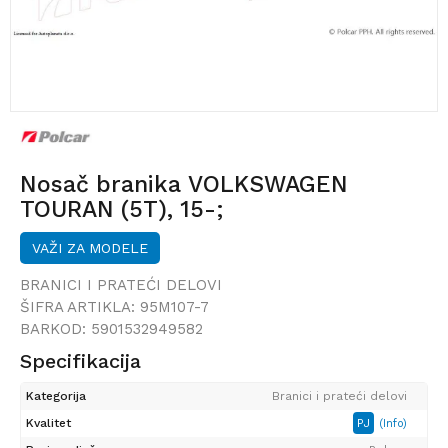
Nosač branika VOLKSWAGEN
TOURAN (5T), 15-;
VAŽI ZA MODELE
BRANICI I PRATEĆI DELOVI
ŠIFRA ARTIKLA:
95M107-7
BARKOD:
5901532949582
Specifikacija
Kategorija
Branici i prateći delovi
Kvalitet
PJ
(Info)