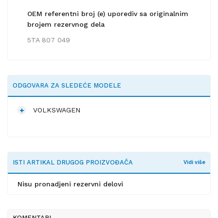
OEM referentni broj (e) uporediv sa originalnim
brojem rezervnog dela
5TA 807 049
ODGOVARA ZA SLEDEĆE MODELE
VOLKSWAGEN
ISTI ARTIKAL DRUGOG PROIZVOĐAČA
Vidi više
Nisu pronadjeni rezervni delovi
KOMENTARI