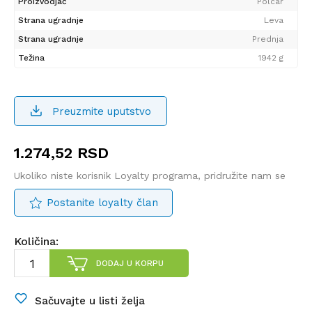
Proizvodjač
Polcar
Strana ugradnje
Leva
Strana ugradnje
Prednja
Težina
1942 g
Preuzmite uputstvo
1.274,52
RSD
Ukoliko niste korisnik Loyalty programa, pridružite nam se
Postanite loyalty član
Količina:
DODAJ U KORPU
Sačuvajte u listi želja