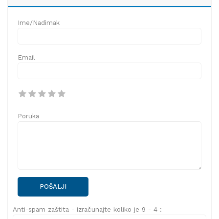
Ime/Nadimak
Email
Poruka
POŠALJI
Anti-spam zaštita - izračunajte koliko je 9 - 4 :