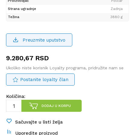
Proizvodjač
Polcar
Strana ugradnje
Zadnja
Težina
3880 g
Preuzmite uputstvo
9.280,67
RSD
Ukoliko niste korisnik Loyalty programa, pridružite nam se
Postanite loyalty član
Količina:
DODAJ U KORPU
Sačuvajte u listi želja
Uporedite proizvod