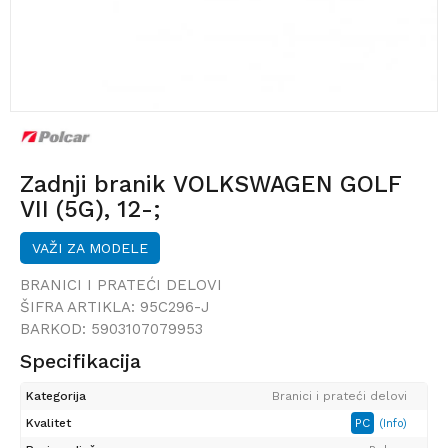
Zadnji branik VOLKSWAGEN GOLF
VII (5G), 12-;
VAŽI ZA MODELE
BRANICI I PRATEĆI DELOVI
ŠIFRA ARTIKLA:
95C296-J
BARKOD:
5903107079953
Specifikacija
Kategorija
Branici i prateći delovi
Kvalitet
PC
(Info)