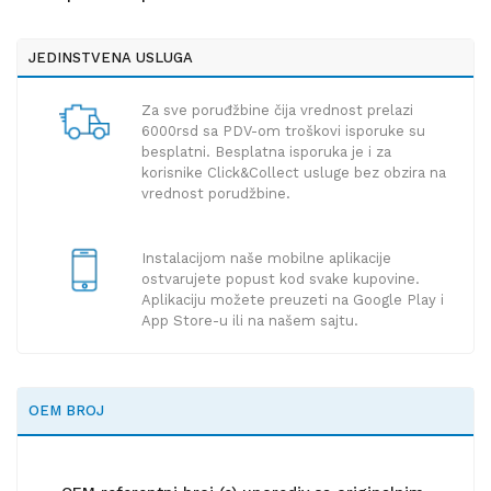
JEDINSTVENA USLUGA
Za sve poruđžbine čija vrednost prelazi
6000rsd sa PDV-om troškovi isporuke su
besplatni. Besplatna isporuka je i za
korisnike Click&Collect usluge bez obzira na
vrednost porudžbine.
Instalacijom naše mobilne aplikacije
ostvarujete popust kod svake kupovine.
Aplikaciju možete preuzeti na Google Play i
App Store-u ili na našem sajtu.
OEM BROJ