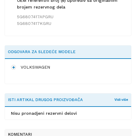
OEM referentni broj (e) uporediv sa originalnim
brojem rezervnog dela
5G6807417APGRU
5G6807417KGRU
ODGOVARA ZA SLEDEĆE MODELE
VOLKSWAGEN
ISTI ARTIKAL DRUGOG PROIZVOĐAČA
Vidi više
Nisu pronadjeni rezervni delovi
KOMENTARI