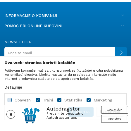
INFORMACIJE O KOMPANIJI
POMOĆ PRI ONLINE KUPOVINI
NEWSLETTER
Ova web-stranica koristi kolačiće
Poštovani korisniče, naš sajt koristi cookies (kolačiće) u cilju poboljšanja
PRATITE NAS
korisničkog iskustva. Ukoliko nastavite da pregledate i koristite našu
Internet prodavnicu slažete se sa upotrebom kolačića.
Detaljnije
Obavezni
Trajni
Statistika
Marketing
Autodragstor
Google play
Slažem se
Saznaj više
Preuzmite besplatno
Autodragstor app
App Store
Profil
Gume
Ulje i tečnosti
Autodelovi
Obavezni