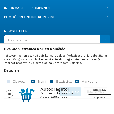
INFORMACIJE O KOMPANIJI
POMOĆ PRI ONLINE KUPOVINI
NEWSLETTER
Ova web-stranica koristi kolačiće
Poštovani korisniče, naš sajt koristi cookies (kolačiće) u cilju poboljšanja
PRATITE NAS
korisničkog iskustva. Ukoliko nastavite da pregledate i koristite našu
Internet prodavnicu slažete se sa upotrebom kolačića.
Detaljnije
Obavezni
Trajni
Statistika
Marketing
Autodragstor
Google play
Slažem se
Saznaj više
Preuzmite besplatno
Autodragstor app
App Store
Profil
Gume
Ulje i tečnosti
Autodelovi
Obavezni
Trajni