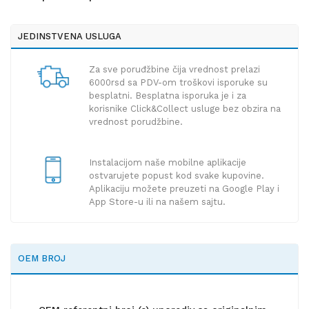
JEDINSTVENA USLUGA
Za sve poruđžbine čija vrednost prelazi
6000rsd sa PDV-om troškovi isporuke su
besplatni. Besplatna isporuka je i za
korisnike Click&Collect usluge bez obzira na
vrednost porudžbine.
Instalacijom naše mobilne aplikacije
ostvarujete popust kod svake kupovine.
Aplikaciju možete preuzeti na Google Play i
App Store-u ili na našem sajtu.
OEM BROJ