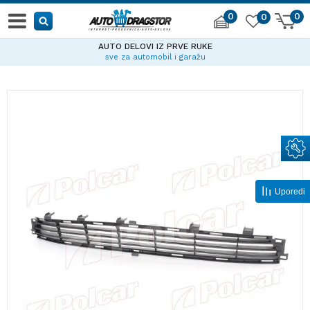
0
0
0
AUTO DELOVI IZ PRVE RUKE
sve za automobil i garažu
Uporedi