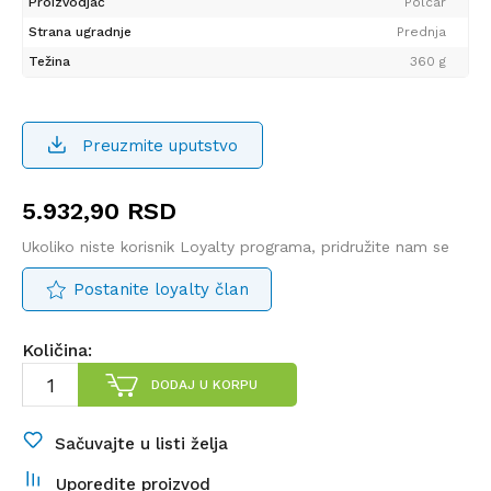
Proizvodjač
Polcar
Strana ugradnje
Prednja
Težina
360 g
Preuzmite uputstvo
5.932,90
RSD
Ukoliko niste korisnik Loyalty programa, pridružite nam se
Postanite loyalty član
Količina:
DODAJ U KORPU
Sačuvajte u listi želja
Uporedite proizvod