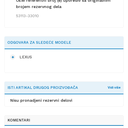
OEM referentni broj (e) uporediv sa originalnim
brojem rezervnog dela
53113-33010
ODGOVARA ZA SLEDEĆE MODELE
LEXUS
ISTI ARTIKAL DRUGOG PROIZVOĐAČA
Vidi više
Nisu pronadjeni rezervni delovi
KOMENTARI