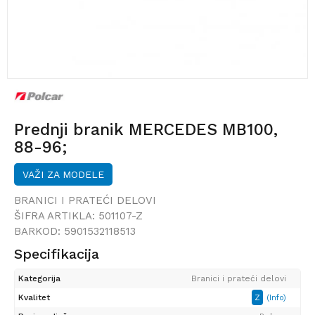
Prednji branik MERCEDES MB100,
88-96;
VAŽI ZA MODELE
BRANICI I PRATEĆI DELOVI
ŠIFRA ARTIKLA:
501107-Z
BARKOD:
5901532118513
Specifikacija
Kategorija
Branici i prateći delovi
Kvalitet
Z
(Info)