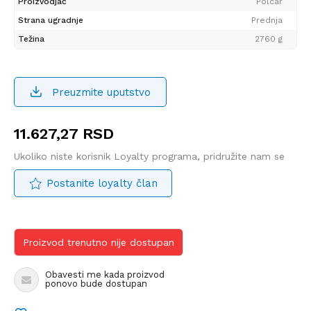
Proizvodjač
Polcar
Strana ugradnje
Prednja
Težina
2760 g
Preuzmite uputstvo
11.627,27
RSD
Ukoliko niste korisnik Loyalty programa, pridružite nam se
Postanite loyalty član
Proizvod trenutno nije dostupan
Obavesti me kada proizvod
ponovo bude dostupan