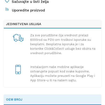
Sačuvajte u listi želja
Uporedite proizvod
JEDINSTVENA USLUGA
Za sve poruđžbine čija vrednost prelazi
6000rsd sa PDV-om troškovi isporuke su
besplatni. Besplatna isporuka je i za
korisnike Click&Collect usluge bez obzira na
vrednost porudžbine.
Instalacijom naše mobilne aplikacije
ostvarujete popust kod svake kupovine.
Aplikaciju možete preuzeti na Google Play i
App Store-u ili na našem sajtu.
OEM BROJ