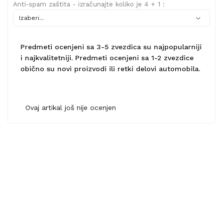
Anti-spam zaštita - izračunajte koliko je 4 + 1 :
Predmeti ocenjeni sa 3-5 zvezdica su najpopularniji
i najkvalitetniji. Predmeti ocenjeni sa 1-2 zvezdice
obično su novi proizvodi ili retki delovi automobila.
Ovaj artikal još nije ocenjen