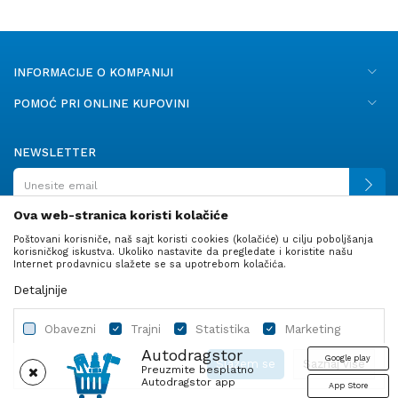
INFORMACIJE O KOMPANIJI
POMOĆ PRI ONLINE KUPOVINI
NEWSLETTER
Ova web-stranica koristi kolačiće
Poštovani korisniče, naš sajt koristi cookies (kolačiće) u cilju poboljšanja
PRATITE NAS
korisničkog iskustva. Ukoliko nastavite da pregledate i koristite našu
Internet prodavnicu slažete se sa upotrebom kolačića.
Detaljnije
Obavezni
Trajni
Statistika
Marketing
Autodragstor
Google play
Slažem se
Saznaj više
Preuzmite besplatno
Autodragstor app
App Store
Profil
Gume
Ulje i tečnosti
Autodelovi