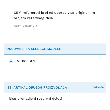
OEM referentni broj (e) uporediv sa originalnim
brojem rezervnog dela
A6618804670
ODGOVARA ZA SLEDEĆE MODELE
MERCEDES
ISTI ARTIKAL DRUGOG PROIZVOĐAČA
Vidi više
Nisu pronadjeni rezervni delovi