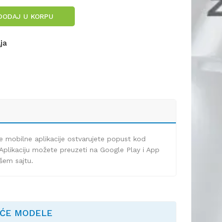
DODAJ U KORPU
lja
e mobilne aplikacije ostvarujete popust kod
Aplikaciju možete preuzeti na Google Play i App
ašem sajtu.
EĆE MODELE