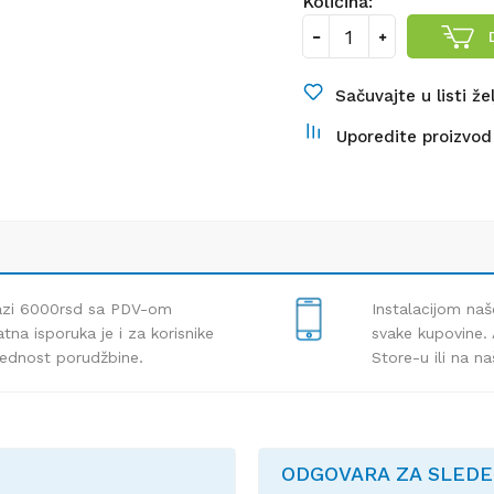
Količina:
Sačuvajte u listi že
Uporedite proizvod
lazi 6000rsd sa PDV-om
Instalacijom naš
tna isporuka je i za korisnike
svake kupovine. 
rednost porudžbine.
Store-u ili na n
ODGOVARA ZA SLED