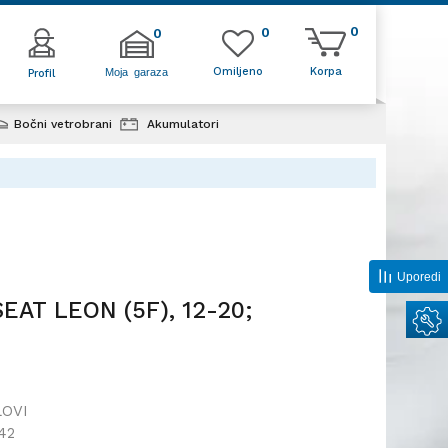
0
0
0
Omiljeno
Korpa
Moja garaza
Profil
Bočni vetrobrani
Akumulatori
 12-20;
Uporedi
SEAT LEON (5F), 12-20;
LOVI
42