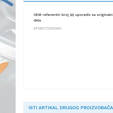
OEM referentni broj (e) uporediv sa origina
dela
5F0807221SGRU
ISTI ARTIKAL DRUGOG PROIZVOĐAČA