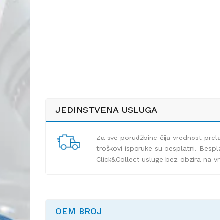
JEDINSTVENA USLUGA
Za sve poruđžbine čija vrednost pre
troškovi isporuke su besplatni. Bespla
Click&Collect usluge bez obzira na v
OEM BROJ