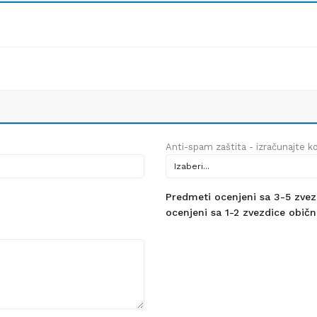
Anti-spam zaštita - izračunajte kol
Predmeti ocenjeni sa 3-5 zvezdi
ocenjeni sa 1-2 zvezdice obično