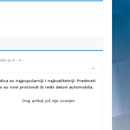
iko je 9 - 4 :
ca su najpopularniji i najkvalitetniji. Predmeti
 su novi proizvodi ili retki delovi automobila.
Ovaj artikal još nije ocenjen