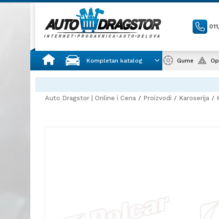
01
Kompletan katalog
Gume
Op
Auto Dragstor | Online i Cena
Proizvodi
Karoserija