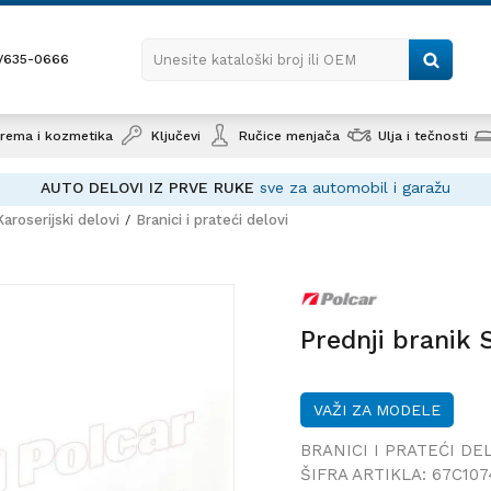
1/635-0666
Unesite kataloški broj ili OEM
rema i kozmetika
Ključevi
Ručice menjača
Ulja i tečnosti
AUTO DELOVI IZ PRVE RUKE
sve za automobil i garažu
Karoserijski delovi
Branici i prateći delovi
Prednji branik SEAT LEON (5F),
Prednji branik 
VAŽI ZA MODELE
BRANICI I PRATEĆI DE
ŠIFRA ARTIKLA:
67C107