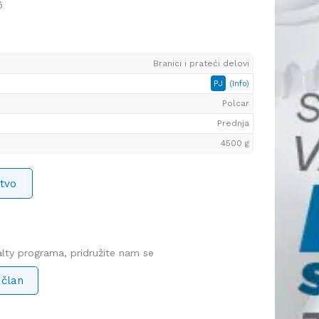
6
Branici i prateći delovi
PJ
(Info)
Polcar
Prednja
4500 g
tvo
yalty programa, pridružite nam se
 član