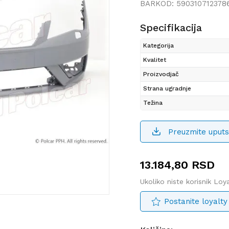
BARKOD:
590310712378
Specifikacija
Kategorija
Kvalitet
Proizvodjač
Strana ugradnje
Težina
Preuzmite uputs
13.184,80
RSD
Ukoliko niste korisnik Lo
Postanite loyalty