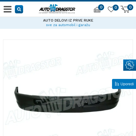
0
0
0
AUTO DELOVI IZ PRVE RUKE
sve za automobil i garažu
Uporedi