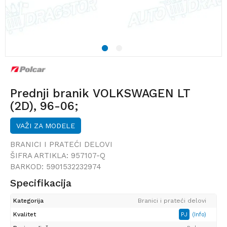
1
2
Prednji branik VOLKSWAGEN LT
(2D), 96-06;
VAŽI ZA MODELE
BRANICI I PRATEĆI DELOVI
ŠIFRA ARTIKLA:
957107-Q
BARKOD:
5901532232974
Specifikacija
Kategorija
Branici i prateći delovi
Kvalitet
PJ
(Info)