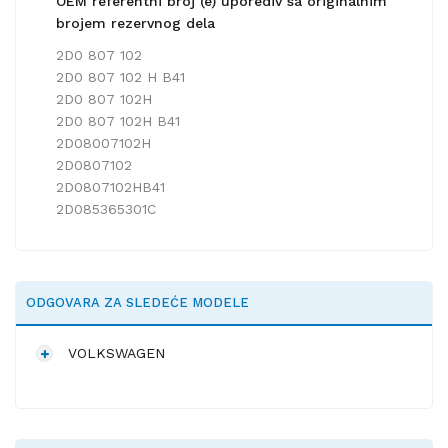
OEM referentni broj (e) uporediv sa originalnim
brojem rezervnog dela
2D0 807 102
2D0 807 102 H B41
2D0 807 102H
2D0 807 102H B41
2D08007102H
2D0807102
2D0807102HB41
2D085365301C
ODGOVARA ZA SLEDEĆE MODELE
VOLKSWAGEN