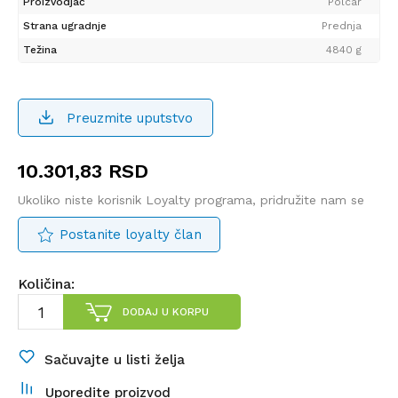
Proizvodjač
Polcar
Strana ugradnje
Prednja
Težina
4840 g
Preuzmite uputstvo
10.301,83
RSD
Ukoliko niste korisnik Loyalty programa, pridružite nam se
Postanite loyalty član
Količina:
DODAJ U KORPU
Sačuvajte u listi želja
Uporedite proizvod