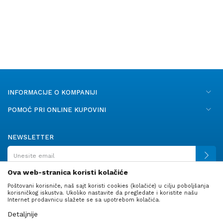
INFORMACIJE O KOMPANIJI
POMOĆ PRI ONLINE KUPOVINI
NEWSLETTER
Ova web-stranica koristi kolačiće
Poštovani korisniče, naš sajt koristi cookies (kolačiće) u cilju poboljšanja
PRATITE NAS
korisničkog iskustva. Ukoliko nastavite da pregledate i koristite našu
Internet prodavnicu slažete se sa upotrebom kolačića.
Detaljnije