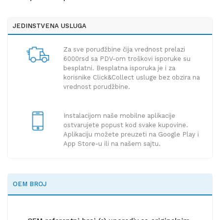
JEDINSTVENA USLUGA
Za sve poruđžbine čija vrednost prelazi
6000rsd sa PDV-om troškovi isporuke su
besplatni. Besplatna isporuka je i za
korisnike Click&Collect usluge bez obzira na
vrednost porudžbine.
Instalacijom naše mobilne aplikacije
ostvarujete popust kod svake kupovine.
Aplikaciju možete preuzeti na Google Play i
App Store-u ili na našem sajtu.
OEM BROJ