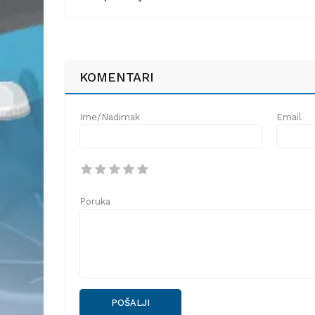
KOMENTARI
Ime/Nadimak
Email
Poruka
POŠALJI