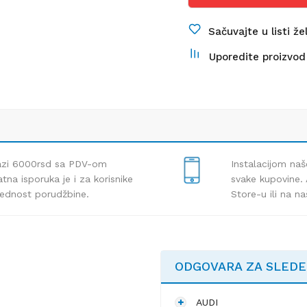
Sačuvajte u listi že
Uporedite proizvod
lazi 6000rsd sa PDV-om
Instalacijom naš
tna isporuka je i za korisnike
svake kupovine. 
rednost porudžbine.
Store-u ili na n
ODGOVARA ZA SLED
AUDI