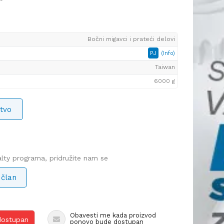
Bočni migavci i prateći delovi
PJ
(Info)
Taiwan
6000 g
tvo
yalty programa, pridružite nam se
 član
Obavesti me kada proizvod
 dostupan
ponovo bude dostupan