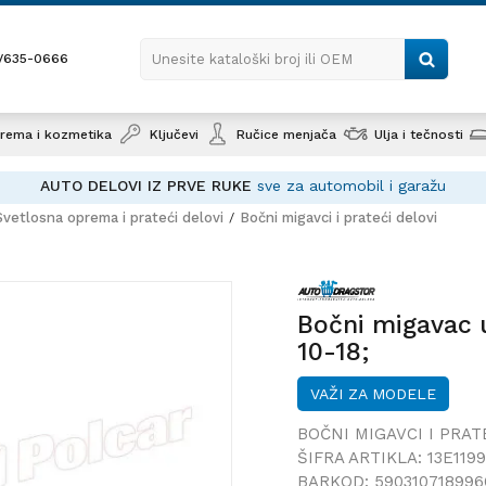
1/635-0666
Unesite kataloški broj ili OEM
rema i kozmetika
Ključevi
Ručice menjača
Ulja i tečnosti
AUTO DELOVI IZ PRVE RUKE
sve za automobil i garažu
Svetlosna oprema i prateći delovi
Bočni migavci i prateći delovi
Bočni m
(C7/4G)
Bočni migavac u
10-18;
VAŽI ZA MODELE
BOČNI MIGAVCI I PRAT
ŠIFRA ARTIKLA:
13E119
BARKOD:
590310718996