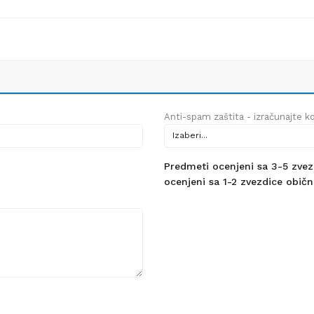
Anti-spam zaštita - izračunajte kol
Predmeti ocenjeni sa 3-5 zvezdi
ocenjeni sa 1-2 zvezdice obično