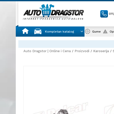
01
Kompletan katalog
Gume
Op
Auto Dragstor | Online i Cena
Proizvodi
Karoserija