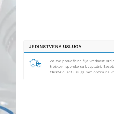
JEDINSTVENA USLUGA
Za sve poruđžbine čija vrednost pre
troškovi isporuke su besplatni. Bespla
Click&Collect usluge bez obzira na v