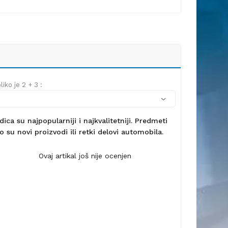
iko je 2 + 3 :
ca su najpopularniji i najkvalitetniji. Predmeti
 su novi proizvodi ili retki delovi automobila.
Ovaj artikal još nije ocenjen