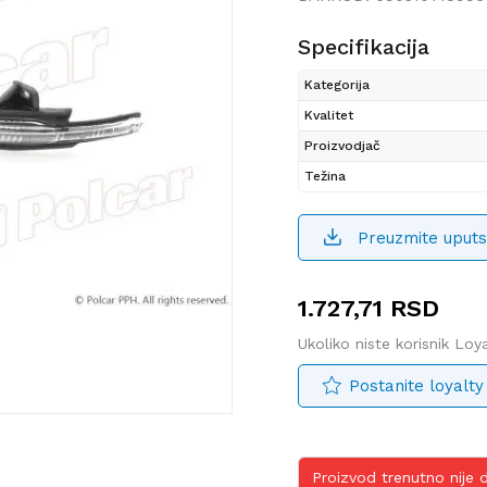
Specifikacija
Kategorija
Kvalitet
Proizvodjač
Težina
Preuzmite uputs
1.727,71
RSD
Ukoliko niste korisnik Lo
Postanite loyalty
Proizvod trenutno nije