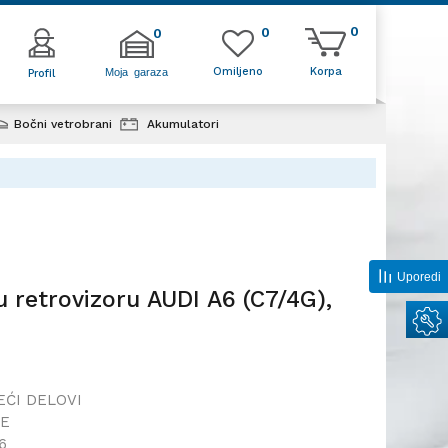
0
0
0
Omiljeno
Korpa
Moja garaza
Profil
Bočni vetrobrani
Akumulatori
igavac u retrovizoru AUDI A6
, 10-18;
Uporedi
 retrovizoru AUDI A6 (C7/4G),
EĆI DELOVI
9E
6