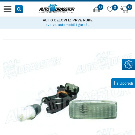
0
0
0
AUTO DELOVI IZ PRVE RUKE
sve za automobil i garažu
Uporedi