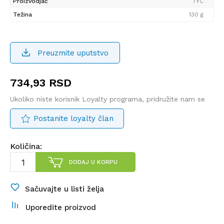
Proizvodjač
TYC
Težina
130 g
Preuzmite uputstvo
734,93
RSD
Ukoliko niste korisnik Loyalty programa, pridružite nam se
Postanite loyalty član
Količina:
DODAJ U KORPU
Sačuvajte u listi želja
Uporedite proizvod