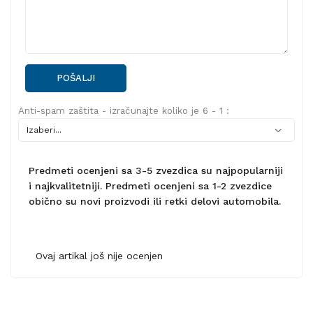
POŠALJI
Anti-spam zaštita - izračunajte koliko je 6 - 1 :
Predmeti ocenjeni sa 3-5 zvezdica su najpopularniji
i najkvalitetniji. Predmeti ocenjeni sa 1-2 zvezdice
obično su novi proizvodi ili retki delovi automobila.
Ovaj artikal još nije ocenjen