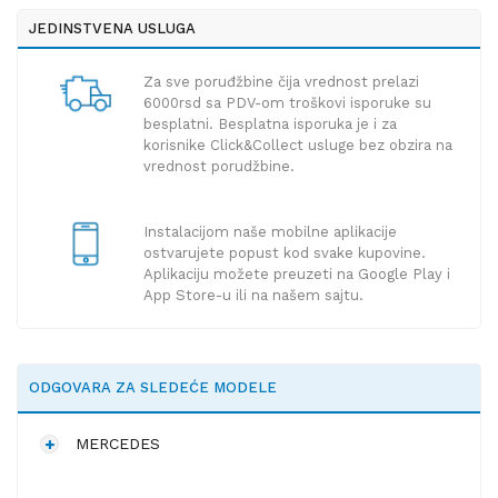
JEDINSTVENA USLUGA
Za sve poruđžbine čija vrednost prelazi
6000rsd sa PDV-om troškovi isporuke su
besplatni. Besplatna isporuka je i za
korisnike Click&Collect usluge bez obzira na
vrednost porudžbine.
Instalacijom naše mobilne aplikacije
ostvarujete popust kod svake kupovine.
Aplikaciju možete preuzeti na Google Play i
App Store-u ili na našem sajtu.
ODGOVARA ZA SLEDEĆE MODELE
MERCEDES