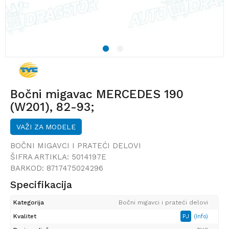
1
2
Bočni migavac MERCEDES 190
(W201), 82-93;
VAŽI ZA MODELE
BOČNI MIGAVCI I PRATEĆI DELOVI
ŠIFRA ARTIKLA:
5014197E
BARKOD:
8717475024296
Specifikacija
Kategorija
Bočni migavci i prateći delovi
Kvalitet
PJ
(Info)