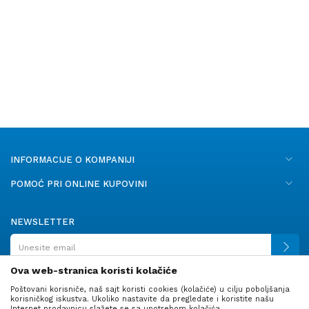
INFORMACIJE O KOMPANIJI
POMOĆ PRI ONLINE KUPOVINI
NEWSLETTER
Ova web-stranica koristi kolačiće
Poštovani korisniče, naš sajt koristi cookies (kolačiće) u cilju poboljšanja
PRATITE NAS
korisničkog iskustva. Ukoliko nastavite da pregledate i koristite našu
Internet prodavnicu slažete se sa upotrebom kolačića.