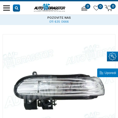
0
0
0
POZOVITE NAS
011 635 0666
Uporedi