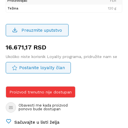
Proizvodjač
FER
Težina
120 g
Preuzmite uputstvo
16.671,17
RSD
Ukoliko niste korisnik Loyalty programa, pridružite nam se
Postanite loyalty član
Proizvod trenutno nije dostupan
Obavesti me kada proizvod
ponovo bude dostupan
Sačuvajte u listi želja