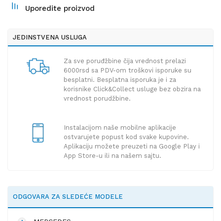
Uporedite proizvod
JEDINSTVENA USLUGA
Za sve poruđžbine čija vrednost prelazi
6000rsd sa PDV-om troškovi isporuke su
besplatni. Besplatna isporuka je i za
korisnike Click&Collect usluge bez obzira na
vrednost porudžbine.
Instalacijom naše mobilne aplikacije
ostvarujete popust kod svake kupovine.
Aplikaciju možete preuzeti na Google Play i
App Store-u ili na našem sajtu.
ODGOVARA ZA SLEDEĆE MODELE