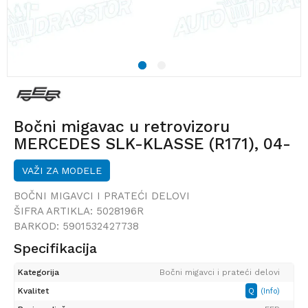
1
2
Bočni migavac u retrovizoru
MERCEDES SLK-KLASSE (R171), 04-
11;
VAŽI ZA MODELE
BOČNI MIGAVCI I PRATEĆI DELOVI
ŠIFRA ARTIKLA:
5028196R
BARKOD:
5901532427738
Specifikacija
Kategorija
Bočni migavci i prateći delovi
Kvalitet
Q
(Info)