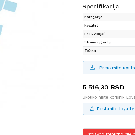
Specifikacija
Kategorija
Kvalitet
Proizvodjač
Strana ugradnje
Težina
Preuzmite uputs
5.516,30
RSD
Ukoliko niste korisnik Lo
Postanite loyalty
Proizvod trenutno nije