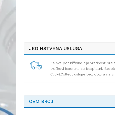
JEDINSTVENA USLUGA
Za sve poruđžbine čija vrednost pre
troškovi isporuke su besplatni. Bespla
Click&Collect usluge bez obzira na v
OEM BROJ