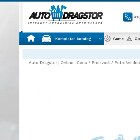
01
Kompletan katalog
Gume
Op
Auto Dragstor | Online i Cena
Proizvodi
Potrošni del