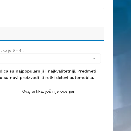
iko je 9 - 4 :
ca su najpopularniji i najkvalitetniji. Predmeti
 su novi proizvodi ili retki delovi automobila.
Ovaj artikal još nije ocenjen