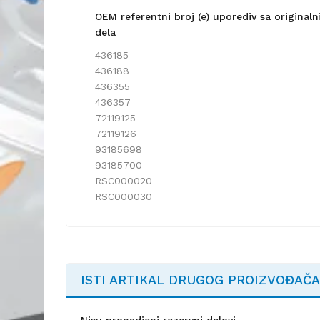
OEM referentni broj (e) uporediv sa origina
dela
436185
436188
436355
436357
72119125
72119126
93185698
93185700
RSC000020
RSC000030
ISTI ARTIKAL DRUGOG PROIZVOĐAČA
Nisu pronadjeni rezervni delovi