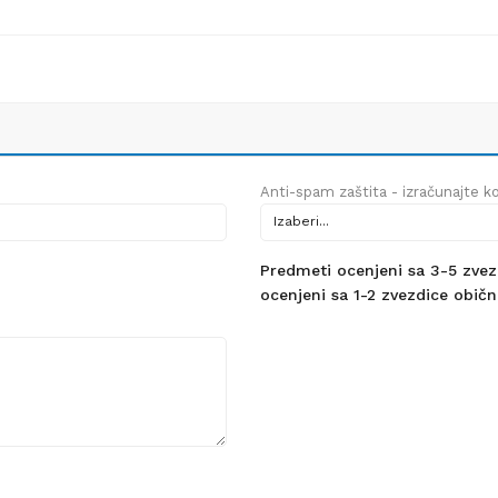
Anti-spam zaštita - izračunajte kol
Predmeti ocenjeni sa 3-5 zvezdi
ocenjeni sa 1-2 zvezdice obično