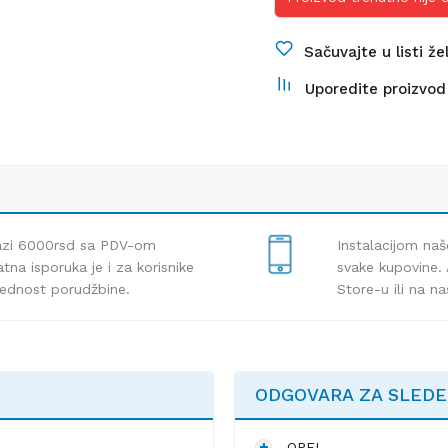
Sačuvajte u listi že
Uporedite proizvod
lazi 6000rsd sa PDV-om
Instalacijom naš
tna isporuka je i za korisnike
svake kupovine. 
rednost porudžbine.
Store-u ili na n
ODGOVARA ZA SLED
OPEL