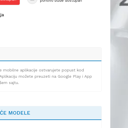
ponovo bude dostupan
lja
e mobilne aplikacije ostvarujete popust kod
Aplikaciju možete preuzeti na Google Play i App
ašem sajtu.
EĆE MODELE