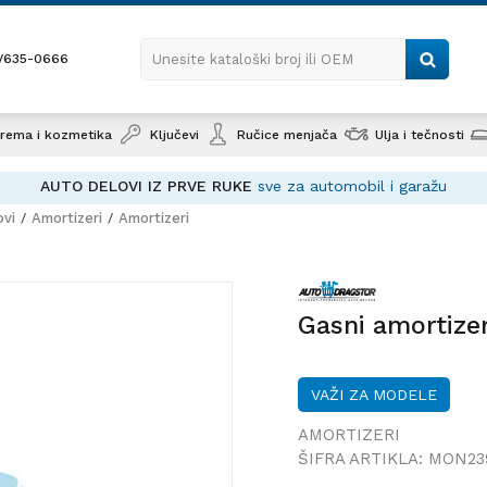
1/635-0666
Unesite kataloški broj ili OEM
rema i kozmetika
Ključevi
Ručice menjača
Ulja i tečnosti
AUTO DELOVI IZ PRVE RUKE
sve za automobil i garažu
ovi
Amortizeri
Amortizeri
Gasni amortizer
Gasni amortize
VAŽI ZA MODELE
AMORTIZERI
ŠIFRA ARTIKLA:
MON23