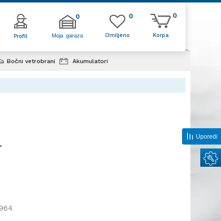
0
0
0
Omiljeno
Korpa
Moja garaza
Profil
Bočni vetrobrani
Akumulatori
Uporedi
r
964