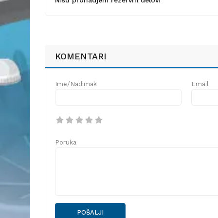
KOMENTARI
Ime/Nadimak
Email
Poruka
POŠALJI