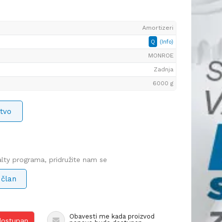
Amortizeri
Q
(Info)
MONROE
Zadnja
6000 g
tvo
yalty programa, pridružite nam se
 član
Obavesti me kada proizvod
 dostupan