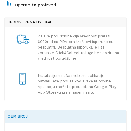
Uporedite proizvod
JEDINSTVENA USLUGA
Za sve poruđžbine čija vrednost prelazi
6000rsd sa PDV-om troškovi isporuke su
besplatni. Besplatna isporuka je i za
korisnike Click&Collect usluge bez obzira na
vrednost porudžbine.
Instalacijom naše mobilne aplikacije
ostvarujete popust kod svake kupovine.
Aplikaciju možete preuzeti na Google Play i
App Store-u ili na našem sajtu.
OEM BROJ