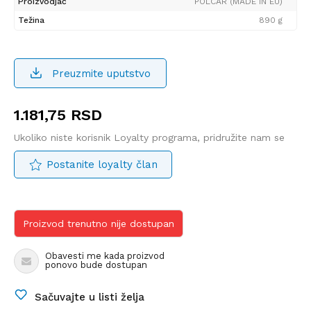
Proizvodjač
POLCAR (MADE IN EU)
Težina
890 g
Preuzmite uputstvo
1.181,75
RSD
Ukoliko niste korisnik Loyalty programa, pridružite nam se
Postanite loyalty član
Proizvod trenutno nije dostupan
Obavesti me kada proizvod
ponovo bude dostupan
Sačuvajte u listi želja