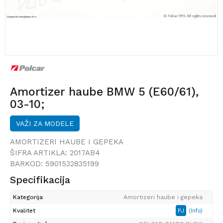
Amortizer haube BMW 5 (E60/61),
03-10;
VAŽI ZA MODELE
AMORTIZERI HAUBE I GEPEKA
ŠIFRA ARTIKLA:
2017AB4
BARKOD:
5901532835199
Specifikacija
Kategorija
Amortizeri haube i gepeka
Kvalitet
PJ
(Info)