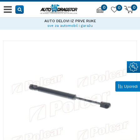
0
0
0
AUTO DELOVI IZ PRVE RUKE
sve za automobil i garažu
Uporedi