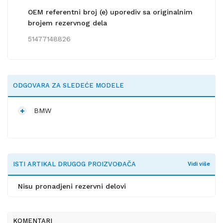
OEM referentni broj (e) uporediv sa originalnim
brojem rezervnog dela
51477148826
ODGOVARA ZA SLEDEĆE MODELE
BMW
ISTI ARTIKAL DRUGOG PROIZVOĐAČA
Vidi više
Nisu pronadjeni rezervni delovi
KOMENTARI