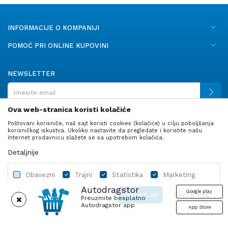
INFORMACIJE O KOMPANIJI
POMOĆ PRI ONLINE KUPOVINI
NEWSLETTER
Ova web-stranica koristi kolačiće
Poštovani korisniče, naš sajt koristi cookies (kolačiće) u cilju poboljšanja
PRATITE NAS
korisničkog iskustva. Ukoliko nastavite da pregledate i koristite našu
Internet prodavnicu slažete se sa upotrebom kolačića.
Detaljnije
Obavezni
Trajni
Statistika
Marketing
Autodragstor
Google play
Slažem se
Saznaj više
Preuzmite besplatno
Autodragstor app
App Store
Profil
Gume
Ulje i tečnosti
Autodelovi
Obavezni