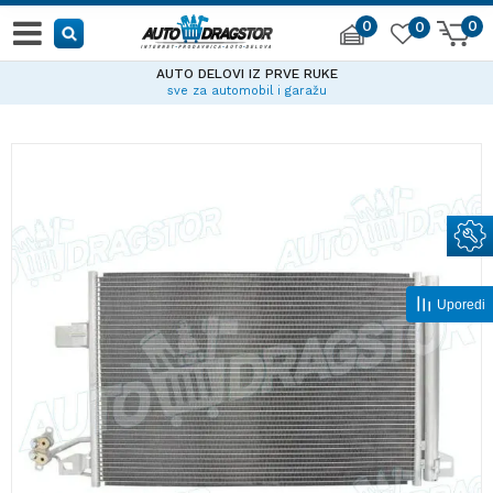
0
0
0
AUTO DELOVI IZ PRVE RUKE
sve za automobil i garažu
Uporedi