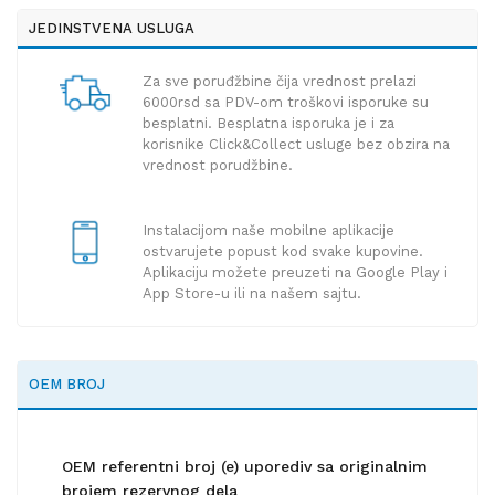
JEDINSTVENA USLUGA
Za sve poruđžbine čija vrednost prelazi
6000rsd sa PDV-om troškovi isporuke su
besplatni. Besplatna isporuka je i za
korisnike Click&Collect usluge bez obzira na
vrednost porudžbine.
Instalacijom naše mobilne aplikacije
ostvarujete popust kod svake kupovine.
Aplikaciju možete preuzeti na Google Play i
App Store-u ili na našem sajtu.
OEM BROJ
OEM referentni broj (e) uporediv sa originalnim
brojem rezervnog dela