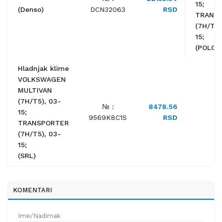
15;
(Denso)
DCN32063
RSD
TRANS
(7H/T5)
15;
(POLCA
Hladnjak klime
VOLKSWAGEN
MULTIVAN
(7H/T5), 03-
№ :
8478.56
15;
9569K8C1S
RSD
TRANSPORTER
(7H/T5), 03-
15;
(SRL)
KOMENTARI
Ime/Nadimak