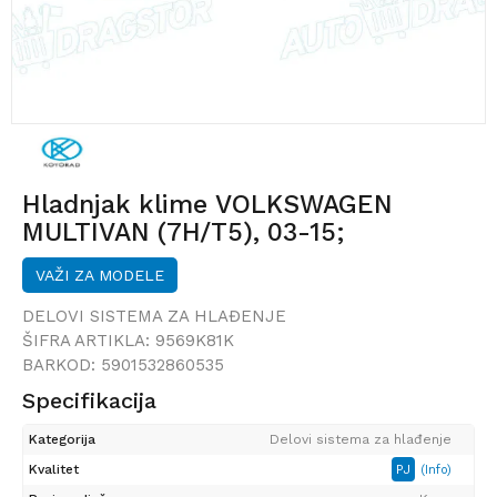
Hladnjak klime VOLKSWAGEN
MULTIVAN (7H/T5), 03-15;
TRANSPORTER (7H/T5), 03-15;
VAŽI ZA MODELE
DELOVI SISTEMA ZA HLAĐENJE
ŠIFRA ARTIKLA:
9569K81K
BARKOD:
5901532860535
Specifikacija
Kategorija
Delovi sistema za hlađenje
Kvalitet
PJ
(Info)