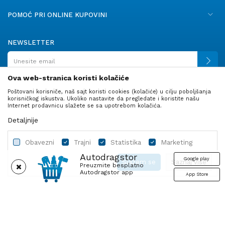
POMOĆ PRI ONLINE KUPOVINI
NEWSLETTER
Ova web-stranica koristi kolačiće
Poštovani korisniče, naš sajt koristi cookies (kolačiće) u cilju poboljšanja
PRATITE NAS
korisničkog iskustva. Ukoliko nastavite da pregledate i koristite našu
Internet prodavnicu slažete se sa upotrebom kolačića.
Detaljnije
Obavezni
Trajni
Statistika
Marketing
Autodragstor
Google play
Slažem se
Saznaj više
Preuzmite besplatno
Autodragstor app
App Store
Profil
Gume
Ulje i tečnosti
Autodelovi
Obavezni
Trajni
Statistika