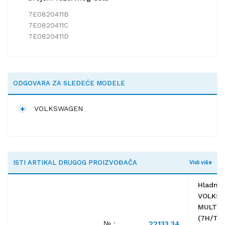
7E0820411B
7E0820411C
7E0820411D
ODGOVARA ZA SLEDEĆE MODELE
VOLKSWAGEN
ISTI ARTIKAL DRUGOG PROIZVOĐAČA
Vidi više
Hladnja
VOLKS
MULTIV
(7H/T5)
№ :
22133.34