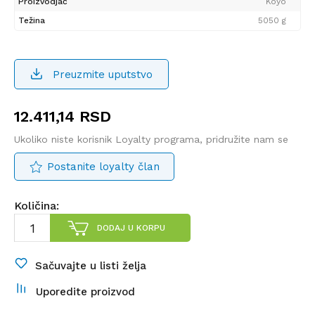
Proizvodjač
Koyo
Težina
5050 g
Preuzmite uputstvo
12.411,14
RSD
Ukoliko niste korisnik Loyalty programa, pridružite nam se
Postanite loyalty član
Količina:
DODAJ U KORPU
Sačuvajte u listi želja
Uporedite proizvod