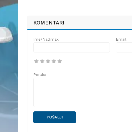
KOMENTARI
Ime/Nadimak
Email
Poruka
POŠALJI