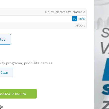
Delovi sistema za hlađenje
PJ
(Info)
3800 g
tvo
yalty programa, pridružite nam se
 član
DODAJ U KORPU
lja