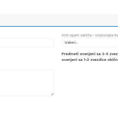
Anti-spam zaštita - izračunajte kol
Predmeti ocenjeni sa 3-5 zvezdi
ocenjeni sa 1-2 zvezdice obično