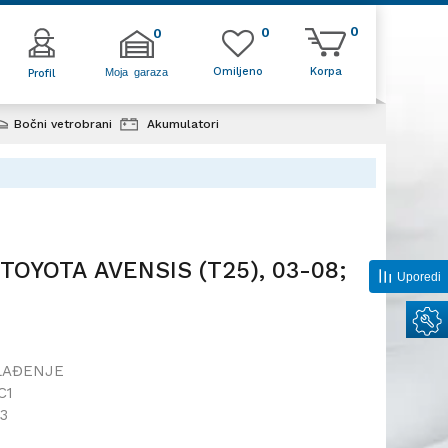
0
0
0
Omiljeno
Korpa
Moja garaza
Profil
Bočni vetrobrani
Akumulatori
k klime TOYOTA AVENSIS (T25),
 TOYOTA AVENSIS (T25), 03-08;
Uporedi
LAĐENJE
C1
3