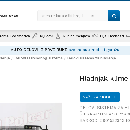
1/635-0666
Unesite kataloški broj ili OEM
rema i kozmetika
Ključevi
Ručice menjača
Ulja i tečnosti
AUTO DELOVI IZ PRVE RUKE
sve za automobil i garažu
ađenje
Delovi rashladnog sistema
Delovi sistema za hlađenje
Hladnja
03-08;
Hladnjak klime
VAŽI ZA MODELE
DELOVI SISTEMA ZA H
ŠIFRA ARTIKLA:
8125K8
BARKOD:
590153234340