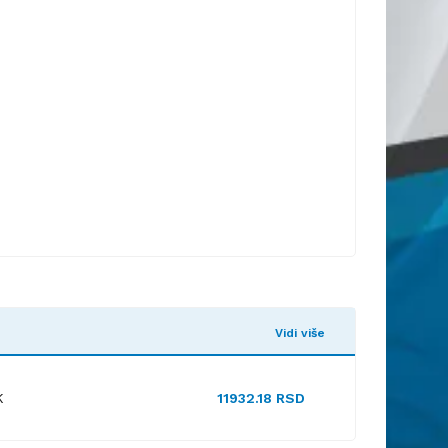
Vidi više
K
11932.18 RSD