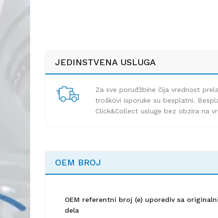
JEDINSTVENA USLUGA
Za sve poruđžbine čija vrednost pre
troškovi isporuke su besplatni. Bespla
Click&Collect usluge bez obzira na v
OEM BROJ
OEM referentni broj (e) uporediv sa origina
dela