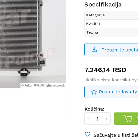
Specifikacija
Kategorija
Kvalitet
Težina
Preuzmite uputs
7.246,14
RSD
Ukoliko niste korisnik Lo
Postanite loyalty
Količina:
Sačuvajte u listi že