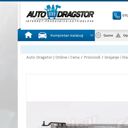
01
Kompletan katalog
Gume
Op
Auto Dragstor | Online i Cena
Proizvodi
Grejanje i hl