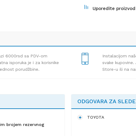
Uporedite proizvod
lazi 6000rsd sa PDV-om
Instalacijom naš
tna isporuka je i za korisnike
svake kupovine. 
rednost porudžbine.
Store-u ili na n
ODGOVARA ZA SLED
TOYOTA
lnim brojem rezervnog