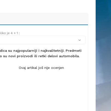
iko je 4 + 1 :
ca su najpopularniji i najkvalitetniji. Predmeti
 su novi proizvodi ili retki delovi automobila.
Ovaj artikal još nije ocenjen