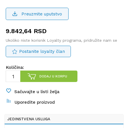
Preuzmite uputstvo
9.842,64
RSD
Ukoliko niste korisnik Loyalty programa, pridružite nam se
Postanite loyalty član
Količina:
DODAJ U KORPU
Sačuvajte u listi želja
Uporedite proizvod
JEDINSTVENA USLUGA