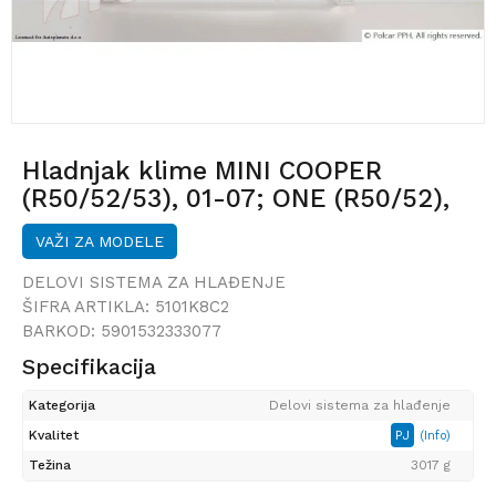
Hladnjak klime MINI COOPER
(R50/52/53), 01-07; ONE (R50/52),
01-07;
VAŽI ZA MODELE
DELOVI SISTEMA ZA HLAĐENJE
ŠIFRA ARTIKLA:
5101K8C2
BARKOD:
5901532333077
Specifikacija
Kategorija
Delovi sistema za hlađenje
Kvalitet
PJ
(Info)
Težina
3017 g