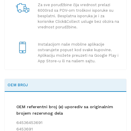
Za sve poruđžbine čija vrednost prelazi
6000rsd sa PDV-om troškovi isporuke su
besplatni. Besplatna isporuka je i za
korisnike Click&Collect usluge bez obzira na
vrednost porudžbine.
Instalacijom naše mobilne aplikacije
ostvarujete popust kod svake kupovine.
Aplikaciju možete preuzeti na Google Play i
App Store-u ili na našem sajtu.
OEM BROJ
OEM referentni broj (e) uporediv sa originalnim
brojem rezervnog dela
64536453691
6453691