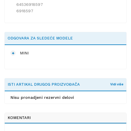
64536918597
6918597
ODGOVARA ZA SLEDEĆE MODELE
MINI
ISTI ARTIKAL DRUGOG PROIZVOĐAČA
Vidi više
Nisu pronadjeni rezervni delovi
KOMENTARI