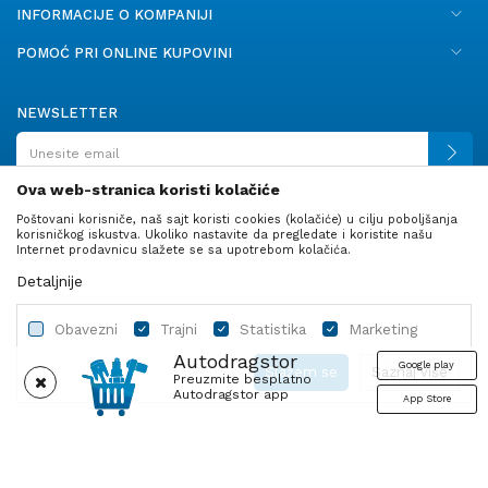
INFORMACIJE O KOMPANIJI
POMOĆ PRI ONLINE KUPOVINI
NEWSLETTER
Ova web-stranica koristi kolačiće
Poštovani korisniče, naš sajt koristi cookies (kolačiće) u cilju poboljšanja
PRATITE NAS
korisničkog iskustva. Ukoliko nastavite da pregledate i koristite našu
Internet prodavnicu slažete se sa upotrebom kolačića.
Detaljnije
Obavezni
Trajni
Statistika
Marketing
Autodragstor
Google play
Slažem se
Saznaj više
Preuzmite besplatno
Autodragstor app
App Store
Profil
Gume
Ulje i tečnosti
Autodelovi
Obavezni
Trajni