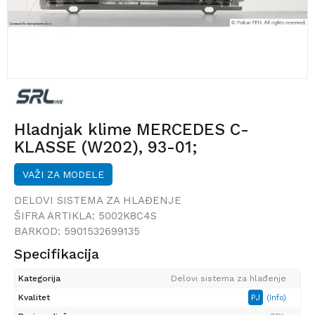
Hladnjak klime MERCEDES C-
KLASSE (W202), 93-01;
VAŽI ZA MODELE
DELOVI SISTEMA ZA HLAĐENJE
ŠIFRA ARTIKLA:
5002K8C4S
BARKOD:
5901532699135
Specifikacija
Kategorija
Delovi sistema za hlađenje
Kvalitet
PJ
(Info)