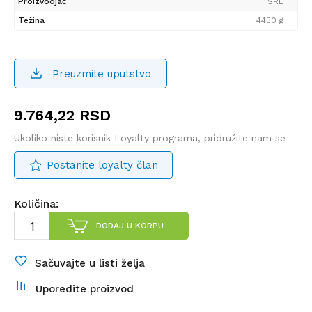
Proizvodjač
SRL
Težina
4450 g
Preuzmite uputstvo
9.764,22
RSD
Ukoliko niste korisnik Loyalty programa, pridružite nam se
Postanite loyalty član
Količina:
DODAJ U KORPU
Sačuvajte u listi želja
Uporedite proizvod