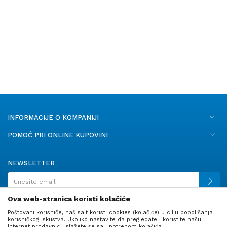
INFORMACIJE O KOMPANIJI
POMOĆ PRI ONLINE KUPOVINI
NEWSLETTER
Ova web-stranica koristi kolačiće
Poštovani korisniče, naš sajt koristi cookies (kolačiće) u cilju poboljšanja
PRATITE NAS
korisničkog iskustva. Ukoliko nastavite da pregledate i koristite našu
Internet prodavnicu slažete se sa upotrebom kolačića.