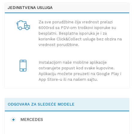
JEDINSTVENA USLUGA
Za sve poruđžbine čija vrednost prelazi
6000rsd sa PDV-om troškovi isporuke su
besplatni. Besplatna isporuka je i za
korisnike Click&Collect usluge bez obzira na
vrednost porudžbine.
Instalacijom naše mobilne aplikacije
ostvarujete popust kod svake kupovine.
Aplikaciju možete preuzeti na Google Play i
App Store-u ili na našem sajtu.
ODGOVARA ZA SLEDEĆE MODELE
MERCEDES