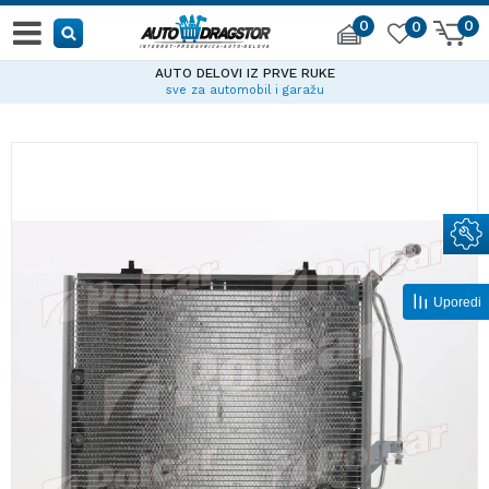
0
0
0
AUTO DELOVI IZ PRVE RUKE
sve za automobil i garažu
Uporedi