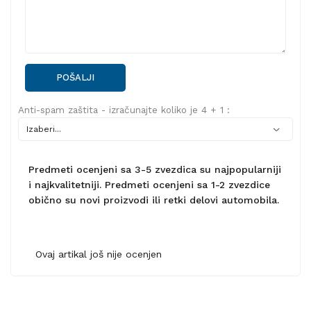
POŠALJI
Anti-spam zaštita - izračunajte koliko je 4 + 1 :
Predmeti ocenjeni sa 3-5 zvezdica su najpopularniji
i najkvalitetniji. Predmeti ocenjeni sa 1-2 zvezdice
obično su novi proizvodi ili retki delovi automobila.
Ovaj artikal još nije ocenjen