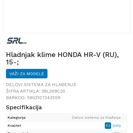
Hladnjak klime HONDA HR-V (RU),
15-;
VAŽI ZA MODELE
DELOVI SISTEMA ZA HLAĐENJE
ŠIFRA ARTIKLA:
38L3K8C2S
BARKOD:
5903107343559
Specifikacija
Kategorija
Delovi sistema za hlađenje
Kvalitet
PJ
(Info)