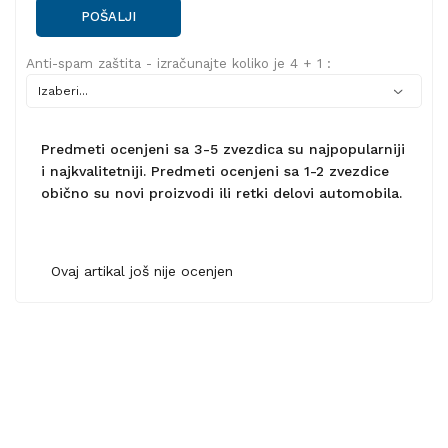
POŠALJI
Anti-spam zaštita - izračunajte koliko je 4 + 1 :
Predmeti ocenjeni sa 3-5 zvezdica su najpopularniji
i najkvalitetniji. Predmeti ocenjeni sa 1-2 zvezdice
obično su novi proizvodi ili retki delovi automobila.
Ovaj artikal još nije ocenjen