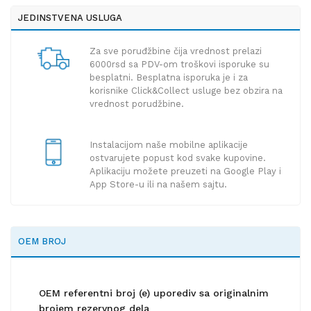
JEDINSTVENA USLUGA
Za sve poruđžbine čija vrednost prelazi
6000rsd sa PDV-om troškovi isporuke su
besplatni. Besplatna isporuka je i za
korisnike Click&Collect usluge bez obzira na
vrednost porudžbine.
Instalacijom naše mobilne aplikacije
ostvarujete popust kod svake kupovine.
Aplikaciju možete preuzeti na Google Play i
App Store-u ili na našem sajtu.
OEM BROJ
OEM referentni broj (e) uporediv sa originalnim
brojem rezervnog dela