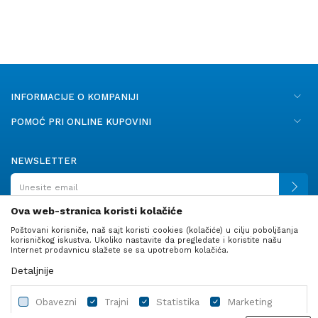
INFORMACIJE O KOMPANIJI
POMOĆ PRI ONLINE KUPOVINI
NEWSLETTER
Ova web-stranica koristi kolačiće
Poštovani korisniče, naš sajt koristi cookies (kolačiće) u cilju poboljšanja
PRATITE NAS
korisničkog iskustva. Ukoliko nastavite da pregledate i koristite našu
Internet prodavnicu slažete se sa upotrebom kolačića.
Detaljnije
Obavezni
Trajni
Statistika
Marketing