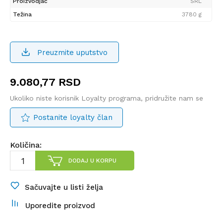
Proizvodjač
SRL
Težina
3780 g
Preuzmite uputstvo
9.080,77
RSD
Ukoliko niste korisnik Loyalty programa, pridružite nam se
Postanite loyalty član
Količina:
DODAJ U KORPU
Sačuvajte u listi želja
Uporedite proizvod