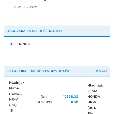
80110T7WA01
ODGOVARA ZA SLEDEĆE MODELE
HONDA
ISTI ARTIKAL DRUGOG PROIZVOĐAČA
Vidi više
Hladnjak
Hladnjak
klime
klime
HONDA
№ :
12338.32
HONDA
HR-V
38L3K82K
RSD
HR-V
(RU),
(RU),
15-;
15-;