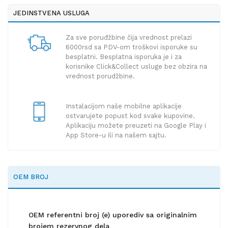
JEDINSTVENA USLUGA
Za sve poruđžbine čija vrednost prelazi
6000rsd sa PDV-om troškovi isporuke su
besplatni. Besplatna isporuka je i za
korisnike Click&Collect usluge bez obzira na
vrednost porudžbine.
Instalacijom naše mobilne aplikacije
ostvarujete popust kod svake kupovine.
Aplikaciju možete preuzeti na Google Play i
App Store-u ili na našem sajtu.
OEM BROJ
OEM referentni broj (e) uporediv sa originalnim
brojem rezervnog dela