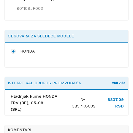
80110SJF003
ODGOVARA ZA SLEDEĆE MODELE
HONDA
ISTI ARTIKAL DRUGOG PROIZVOĐAČA
Vidi više
Hladnjak klime HONDA
№ :
8837.09
FRV (BE), 05-09;
3857K8C3S
RSD
(SRL)
KOMENTARI