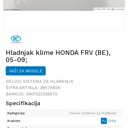
Hladnjak klime HONDA FRV (BE),
05-09;
VAŽI ZA MODELE
DELOVI SISTEMA ZA HLAĐENJE
ŠIFRA ARTIKLA:
3857K83K
BARKOD:
5901532326970
Specifikacija
Kategorija
Delovi sistema za hlađenje
Kvalitet
PJ
(Info)