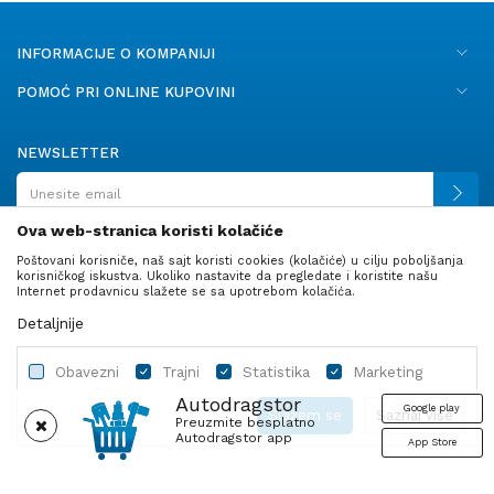
INFORMACIJE O KOMPANIJI
POMOĆ PRI ONLINE KUPOVINI
NEWSLETTER
Ova web-stranica koristi kolačiće
Poštovani korisniče, naš sajt koristi cookies (kolačiće) u cilju poboljšanja
PRATITE NAS
korisničkog iskustva. Ukoliko nastavite da pregledate i koristite našu
Internet prodavnicu slažete se sa upotrebom kolačića.
Detaljnije
Obavezni
Trajni
Statistika
Marketing
Autodragstor
Google play
Slažem se
Saznaj više
Preuzmite besplatno
Autodragstor app
App Store
Profil
Gume
Ulje i tečnosti
Autodelovi
Obavezni