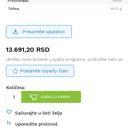
Proizvodjač
Koyo
Težina
4100 g
Preuzmite uputstvo
13.691,20
RSD
Ukoliko niste korisnik Loyalty programa, pridružite nam se
Postanite loyalty član
Količina:
DODAJ U KORPU
Sačuvajte u listi želja
Uporedite proizvod