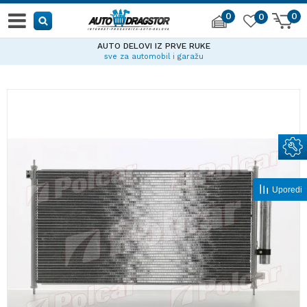
0
0
0
AUTO DELOVI IZ PRVE RUKE
sve za automobil i garažu
Uporedi