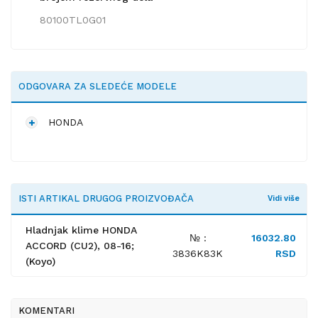
80100TL0G01
ODGOVARA ZA SLEDEĆE MODELE
HONDA
ISTI ARTIKAL DRUGOG PROIZVOĐAČA
Vidi više
Hladnjak klime HONDA
№ :
16032.80
ACCORD (CU2), 08-16;
3836K83K
RSD
(Koyo)
KOMENTARI