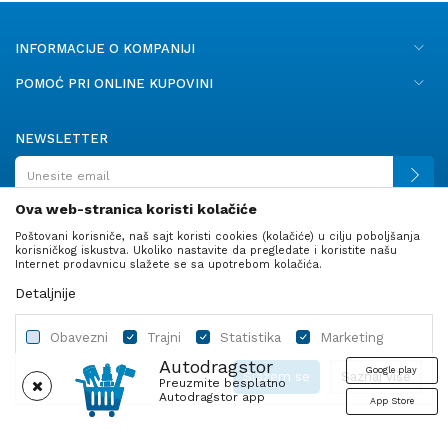
INFORMACIJE O KOMPANIJI
POMOĆ PRI ONLINE KUPOVINI
NEWSLETTER
Ova web-stranica koristi kolačiće
Poštovani korisniče, naš sajt koristi cookies (kolačiće) u cilju poboljšanja
PRATITE NAS
korisničkog iskustva. Ukoliko nastavite da pregledate i koristite našu
Internet prodavnicu slažete se sa upotrebom kolačića.
Detaljnije
Obavezni
Trajni
Statistika
Marketing
Autodragstor
Google play
Slažem se
Saznaj više
Preuzmite besplatno
Autodragstor app
App Store
Profil
Gume
Ulje i tečnosti
Autodelovi
Obavezni