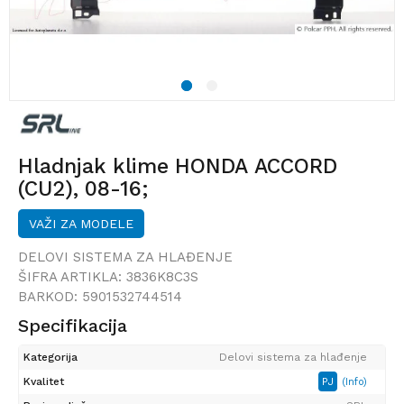
1
2
Hladnjak klime HONDA ACCORD
(CU2), 08-16;
VAŽI ZA MODELE
DELOVI SISTEMA ZA HLAĐENJE
ŠIFRA ARTIKLA:
3836K8C3S
BARKOD:
5901532744514
Specifikacija
Kategorija
Delovi sistema za hlađenje
Kvalitet
PJ
(Info)