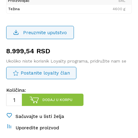
Proizvodjač
SRL
Težina
4600 g
Preuzmite uputstvo
8.999,54
RSD
Ukoliko niste korisnik Loyalty programa, pridružite nam se
Postanite loyalty član
Količina:
DODAJ U KORPU
Sačuvajte u listi želja
Uporedite proizvod