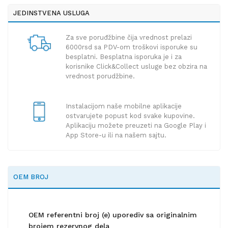
JEDINSTVENA USLUGA
Za sve poruđžbine čija vrednost prelazi
6000rsd sa PDV-om troškovi isporuke su
besplatni. Besplatna isporuka je i za
korisnike Click&Collect usluge bez obzira na
vrednost porudžbine.
Instalacijom naše mobilne aplikacije
ostvarujete popust kod svake kupovine.
Aplikaciju možete preuzeti na Google Play i
App Store-u ili na našem sajtu.
OEM BROJ
OEM referentni broj (e) uporediv sa originalnim
brojem rezervnog dela