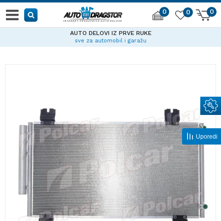
0
0
0
AUTO DELOVI IZ PRVE RUKE
sve za automobil i garažu
Uporedi