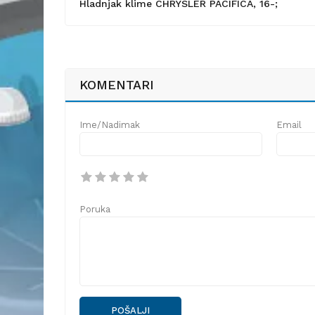
Hladnjak klime CHRYSLER PACIFICA, 16-;
KOMENTARI
Ime/Nadimak
Email
Poruka
POŠALJI