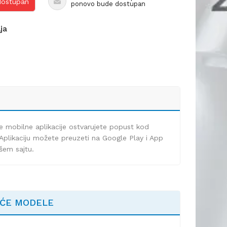
 dostupan
ponovo bude dostupan
lja
e mobilne aplikacije ostvarujete popust kod
Aplikaciju možete preuzeti na Google Play i App
ašem sajtu.
EĆE MODELE