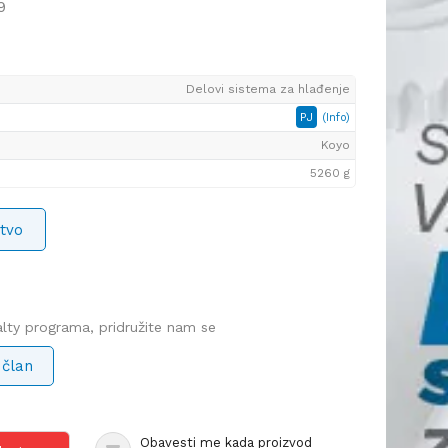
9
Delovi sistema za hlađenje
PJ
(Info)
Koyo
5260 g
tvo
yalty programa, pridružite nam se
 član
Obavesti me kada proizvod