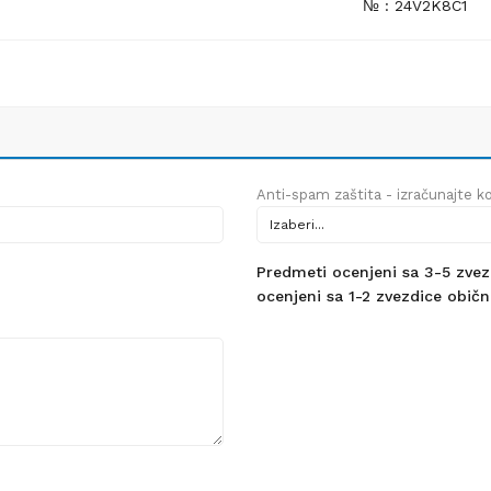
№ : 24V2K8C1
Anti-spam zaštita - izračunajte kol
Predmeti ocenjeni sa 3-5 zvezdi
ocenjeni sa 1-2 zvezdice obično