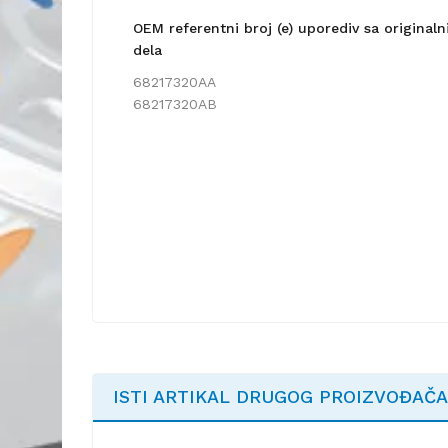
OEM referentni broj (e) uporediv sa origina
dela
68217320AA
68217320AB
ISTI ARTIKAL DRUGOG PROIZVOĐAČA