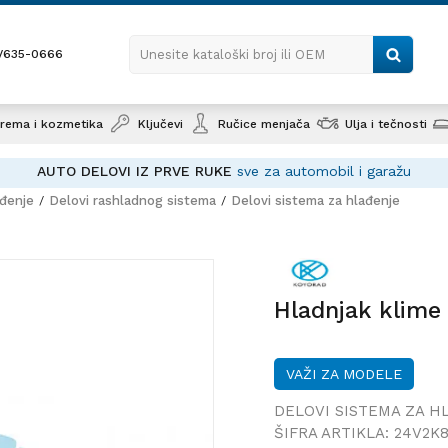
1/635-0666
Unesite kataloški broj ili OEM
rema i kozmetika
Ključevi
Ručice menjača
Ulja i tečnosti
tomobil i garažu
ađenje
Delovi rashladnog sistema
Delovi sistema za hlađenje
Hladnja
Hladnjak klime
VAŽI ZA MODELE
DELOVI SISTEMA ZA H
ŠIFRA ARTIKLA:
24V2K8