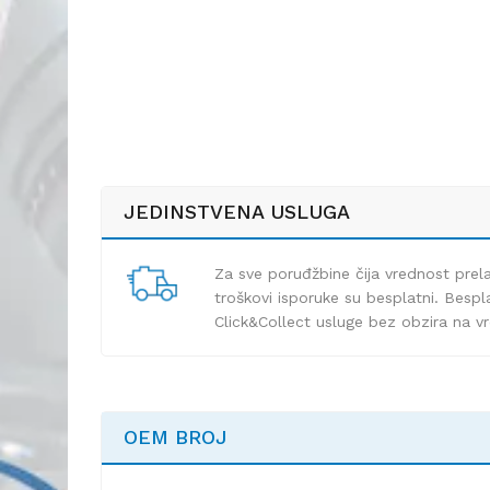
JEDINSTVENA USLUGA
Za sve poruđžbine čija vrednost pre
troškovi isporuke su besplatni. Bespla
Click&Collect usluge bez obzira na v
OEM BROJ