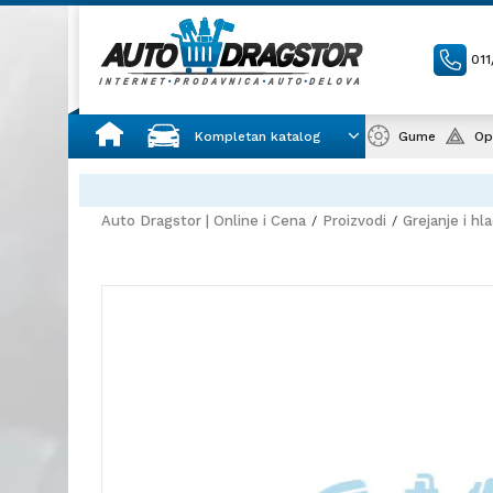
01
Kompletan katalog
Gume
Op
AUTO DELOVI IZ PRVE RUKE
sve za au
Auto Dragstor | Online i Cena
Proizvodi
Grejanje i hl