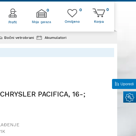
0
0
0
Omiljeno
Korpa
Moja garaza
Profil
Bočni vetrobrani
Akumulatori
k klime CHRYSLER PACIFICA, 16-;
Uporedi
 CHRYSLER PACIFICA, 16-;
LAĐENJE
1K