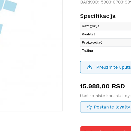
BARKOD:
590310703199
Specifikacija
Kategorija
Kvalitet
Proizvodjač
Težina
Preuzmite uputs
15.988,00
RSD
Ukoliko niste korisnik Lo
Postanite loyalty