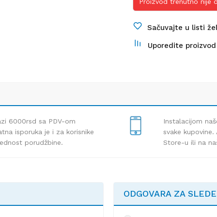
Proizvod trenutno nije
Sačuvajte u listi že
Uporedite proizvod
lazi 6000rsd sa PDV-om
Instalacijom naš
tna isporuka je i za korisnike
svake kupovine. 
rednost porudžbine.
Store-u ili na n
ODGOVARA ZA SLED